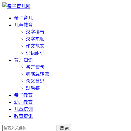
亲子育儿
儿童教育
汉字拼音
汉字笔顺
作文范文
词语组词
育儿知识
名言警句
脑筋急转弯
含义意思
观后感
亲子教育
幼儿教育
儿童培训
教育资讯
搜 索