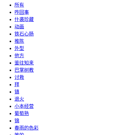
所有
咋回事
什袭珍藏
动画
铁石心肠
推陈
外型
他方
鉴往知来
巴掌树教
讨救
拜
镇
退火
小本经营
葡萄熟
锦
春雨的色彩