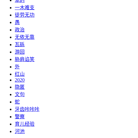
笨的
一木难支
徒劳无功
愚
政治
无依无靠
瓦砾
游回
胁肩谄笑
外
红山
2020
隐匿
文句
蛇
牙齿咔咔咔
警察
育儿经验
河池