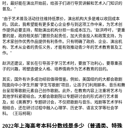
时，最好能在演出开始前，给孩子们进行导赏讲解和艺术入门知识的
普及。”
“由于艺术普及活动往往维持低票价，演出机构大多是难以收回成本
的。因此，我希望能有更多爱心企业参与到这项工作中来，为艺术创
作提供必要支持，帮助演出机构分担一些成本压力。”赵洪呼吁，“更重
要的是，政府相关部门要担负起责任，加大资金投入和政策支持，为
艺术家创作优秀作品提供有利条件。只有明确了政府、企业、演出机
构、艺术从业者的责任义务，才能有效推动青少年的艺术教育普及工
作。”
赵洪还建议，家长在引导孩子学习艺术时，要放下功利心，要尊重孩
子的兴趣，将塑造健全人格、培养情商作为艺术教育的目的。
其实，国外有许多成功经验值得借鉴。例如，美国纽约的大都会歌剧
院面向中小学生开展“学生写歌剧”项目，让孩子们利用脚本、音乐和舞
台呈现等歌剧元素自己创作歌剧。此外，在教育内容上注重将艺术与
其他学科紧密结合。大都会歌剧院以专题研讨会的形式进行艺术普
及，如《奥赛罗》专题研讨会，不仅把歌剧与音乐、戏剧等艺术学科
相结合，还在研讨过程中融入心理学、历史学、语言文学等社会学
科。（王珏柯萌）
2022年上海高考本科分数线是多少（普通类、特殊