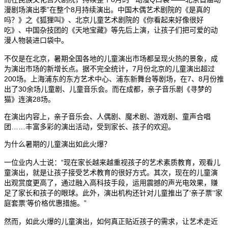
漫剧场演出季”在整个8月持续演出。中国木偶艺术剧院的《是真的
吗？》之《狐狸叫》、北京儿童艺术剧院的《你看起来好像很好
吃》、中国杂技团的《天地宝藏》等先后上演，让孩子们把可爱的动
漫人物装进口袋中。
不仅是在北京，暑期全国各地的儿童演出市场都呈现火热的景象，成
为演出市场的新增长点。据不完全统计，7月份北京的儿童演出超过
200场。上海浦东的东方艺术中心、浦东新舞台等剧场，在7、8月份推
出了30余场儿童剧、儿童音乐会。而在成都，亲子音乐剧《寻梦的
猫》连演28场。
在演出内容上，亲子音乐会、人偶剧、魔术剧、游戏剧、童声合唱
团……丰富多彩的演出活动，受到家长、孩子的欢迎。
为什么暑期的儿童演出如此火爆？
一位业内人士说：“现在家长越来越重视孩子的艺术素质教育，观看儿
童演出，就是让孩子接受艺术教育的很好方式。其次，现在的儿童演
出观赏度更高了，通过融入高科技手段，运用震撼的声光电效果，赚
足了家长和孩子的眼球。此外，演出机构还针对儿童推出了‘亲子票’‘家
庭套票’等价格优惠措施。”
然而，如此火爆的儿童演出，如何真正贴近孩子的需求，让艺术走近