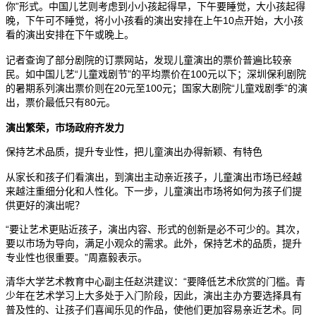
你”形式。中国儿艺则考虑到小小孩起得早，下午要睡觉，大小孩起得
晚，下午可不睡觉，将小小孩看的演出安排在上午10点开始，大小孩
看的演出安排在下午或晚上。
记者查询了部分剧院的订票网站，发现儿童演出的票价普遍比较亲
民。如中国儿艺“儿童戏剧节”的平均票价在100元以下；深圳保利剧院
的暑期系列演出票价则在20元至100元；国家大剧院“儿童戏剧季”的演
出，票价最低只有80元。
演出繁荣，市场政府齐发力
保持艺术品质，提升专业性，把儿童演出办得新颖、有特色
从家长和孩子们看演出，到演出主动亲近孩子，儿童演出市场已经越
来越注重细分化和人性化。下一步，儿童演出市场将如何为孩子们提
供更好的演出呢？
ynyoujiao.com
“要让艺术更贴近孩子，演出内容、形式的创新是必不可少的。其次，
要以市场为导向，满足小观众的需求。此外，保持艺术的品质，提升
专业性也很重要。”周嘉毅表示。
ynyoujiao.com
清华大学艺术教育中心副主任赵洪建议：“要降低艺术欣赏的门槛。青
少年在艺术学习上大多处于入门阶段，因此，演出主办方要选择具有
普及性的、让孩子们喜闻乐见的作品，使他们更加容易亲近艺术。同