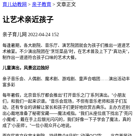
育儿幼教网
>
亲子教育
> 文章正文
让艺术亲近孩子
亲子育儿网
2022-04-24
152
每逢暑期，各大剧院、音乐厅、演艺院团就会为孩子们推出一道道艺
术飨宴。不少演出院团在“烹饪菜品”时，在艺术普及上下了“真功夫”，
制作出一道道符合孩子口味的艺术大餐。
copyright ynyoujiao
儿童演出，风景这边独好
亲子音乐会、人偶剧、魔术剧、游戏剧、童声合唱团……演出活动丰
富多彩
内容来自ynyoujiao
每年暑假，北京音乐厅都会推出“打开音乐之门”系列演出。“小朋友
们，和我们一起来识谱。”音乐会现场，不但有音乐老师和孩子们互
动，还有专业的讲解让家长和孩子们更好地欣赏古典乐。主办方还别
出心裁地准备了秘密宝藏——魔法戒指。“我们从座位底下找出了‘亮闪
小魔戒’，戴在手上后银光闪闪的，我们好像一下子学会了魔法，真的
成了‘小巫师’。”一位小观众开心地说。
copyright ynyoujiao
而在民族文化宫大剧院，持续整个8月的“ ‘动漫Q口袋’——北京首届动