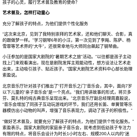
孩子的心灵，履行艺术普及教育的使命？
copyright ynyoujiao
艺术普及，怎样打动童心
充分了解孩子的特点，为他们提供个性化服务
幼教网，育儿网
“这次来北京，见到了我特别崇拜的艺术家，还和他们聊天、合影，真
的跟做梦一样。”学习钢琴6年的小汪，第一次见到了李飚、陈萨、杨
雪霏等艺术界的“大牛”，还很荣幸地与大师同台飙起了钢琴曲。
小汪参加的是国家大剧院的“暑期艺术之旅”活动。“以往都是孩子主动
找上门来观看演出，现在是剧院发挥主观能动性，想方设法让艺术走
出来，主动吸引孩子、贴近孩子。”国家大剧院艺术资料中心部长助理
索盈说。
北京音乐厅针对孩子们推出了“打开音乐之门”音乐会，其中，面向7岁
以下儿童的“亲子音乐会”是一个亮点。“我们用讲故事的形式，将贝多
芬、莫扎特的纯古典音乐呈现出来。”北京音乐厅副总经理周嘉毅说，
“音乐会增加了同孩子互动玩游戏的环节，我们还用长笛、单簧管等乐
器模仿出小动物的叫声，增强了音乐表现力，调动了孩子的积极性。”
“做好艺术普及，就要充分了解孩子的特点，为他们提供个性化服务。”
索盈表示。国家大剧院的家庭亲子音乐会，就考虑到低幼孩子专注力
有限的特点，将音乐会设计为时长1小时左右、规模200人以内的“迷