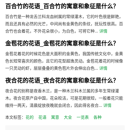
百合竹的花语_百合竹的寓意和象征是什么？
百合竹是一种龙舌兰科龙血树属的常绿灌木，它的叶色很是鲜艳，
而且还具有必然的光芒，中间尚有金黄色的条纹，抚玩性很高。百
合竹也会着花，不外花朵很小，为白色，可将它种...
详情
金苞花的花语_金苞花的寓意和象征是什么？
金苞花着花的时候花色是大面积的金黄色，我国传统文化中，金黄
色长短常喜庆的颜色，且它的花型超逸灵动。金苞花着花的时候像
一只灵动的虾，层层叠叠的黄色苞片外会伸出白色...
详情
夜合花的花语_夜合花的寓意和象征是什么？
夜合花的别称是夜香木兰，是一种木兰科木兰属的多年生常绿灌
木。夜合花原产自中国，花朵皎洁，可是花期很短，一般着花只能
维持一两天，清晨绽放夜晚就会闭合，因此得名夜合...
详情
本文标签：
花的
花语
寓意
大全
一览表
各种