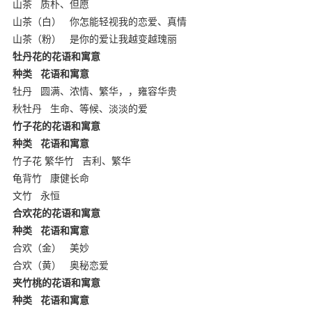
山茶
质朴、但愿
山茶（白）
你怎能轻视我的恋爱、真情
山茶（粉）
是你的爱让我越变越瑰丽
牡丹花的花语和寓意
种类
花语和寓意
牡丹
圆满、浓情、繁华，，雍容华贵
秋牡丹
生命、等候、淡淡的爱
竹子花的花语和寓意
种类
花语和寓意
竹子花 繁华竹
吉利、繁华
龟背竹
康健长命
文竹
永恒
合欢花的花语和寓意
种类
花语和寓意
合欢（金）
美妙
合欢（黄）
奥秘恋爱
夹竹桃的花语和寓意
种类
花语和寓意