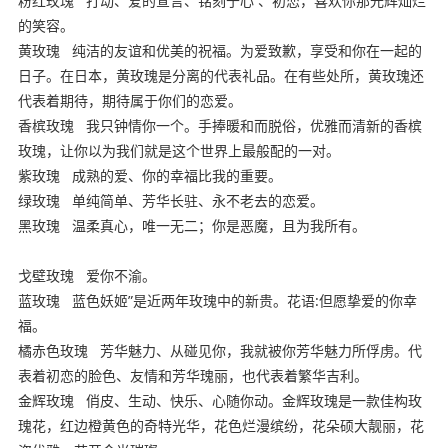
粉红玫瑰
打动、爱的宣言、铭刻于心 、初恋，喜欢你那光辉灿烂
的笑容。
黄玫瑰
纯洁的友谊和优美的祝福。为爱致歉，享受和你在一起的
日子。在日本，黄玫瑰是分离的代表礼品。在有些处所，黄玫瑰还
代表着期待，期待属于你们的恋爱。
香槟玫瑰
我只钟情你一个。手捧暖和而脱俗，优雅而清新的香槟
玫瑰，让你以为我们就是这个世界上最般配的一对。
紫玫瑰
成熟的爱、你的幸福比我的重要。
绿玫瑰
单纯简单、芳华长驻、永不老去的恋爱。
黑玫瑰
温柔真心，唯一无二；你是恶魔，且为我所有。
内容来
自ynyoujiao
戈壁玫瑰
爱你不渝。
蓝玫瑰
蓝色妖姬”是近两年玫瑰中的新贵。花语:但愿挚爱的你幸
福。
橘赤色玫瑰
芳华魅力、从碰见你，我就被你芳华魅力所俘虏。代
表着初恋的脸色、友情和芳华瑰丽，也代表着繁华吉利。
金辉玫瑰
俏皮、生动、快乐、心随你动。金辉玫瑰是一款佳构玫
瑰花，红边橙黄色的奇特光华，花色烂漫缤纷，花朵硕大靓丽，花