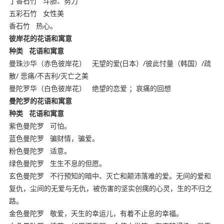
丁香石竹
斗胆、努力
五彩石竹
女性美
香石竹
热心。
彼岸花的花语和寓意
种类
花语和寓意
曼珠沙华（赤色彼岸花）
无望的爱(日本）/彼此忖量（韩国）/疏
散/ 悲痛/不吉利/灭亡之美
曼陀罗华（白色彼岸花）
绝望的恋爱 ；哀痛的回想
曼陀罗的花语和寓意
种类
花语和寓意
紫色曼陀罗
可怕。
蓝色曼陀罗
骗财情，骗爱。
粉色曼陀罗
适意。
绿色曼陀罗
生生不息的但愿。
玄色曼陀罗
不行预知的暗中、灭亡和颠沛落难的爱。无间的爱和
复仇，尘间的无爱与无仇，被伤害的坚实创痍的心灵，生的不归之
路。
金色曼陀罗
敬爱，天生的幸运儿，有着不止息的幸福。