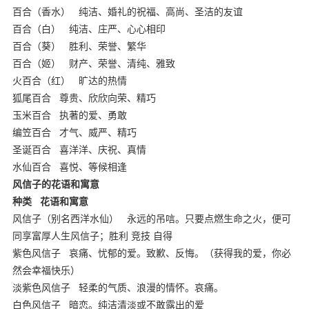
百合（香水）
纯洁、婚礼的祝福、高尚、圣洁的友谊
百合（白）
纯洁、庄严、心心相印
百合（葵）
胜利、荣誉、繁华
百合（姬）
财产、荣誉、清纯、雅致
火百合（红）
旷达的热情
狐尾百合
尊贵、欣欣向荣、精巧
玉米百合
执著的爱、勇敢
编笠百合
才气、威严、精巧
圣诞百合
喜洋洋、庆祝、真情
水仙百合
喜悦、等候相逢
风信子的花语和寓意
种类
花语和寓意
风信子（别名西洋水仙）
永远的吊唁。只要点燃生命之火，便可
同享富厚人生风信子；胜利 竞技 自得
紫色风信子
哀痛、忧郁的爱。致歉、反悔。（获得我的爱，你必
然会幸福快乐）
淡紫色风信子
轻柔的气质、浪漫的情怀。哀痛。
白色风信子
暗恋。纯洁清淡或不敢露出的爱