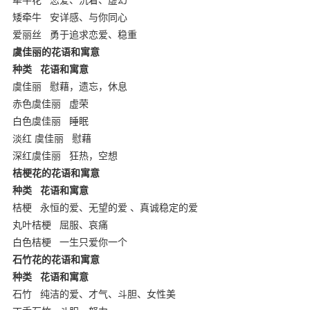
矮牵牛
安详感、与你同心
爱丽丝
勇于追求恋爱、稳重
虞佳丽的花语和寓意
种类
花语和寓意
ynyoujiao.com
虞佳丽
慰藉，遗忘，休息
赤色虞佳丽
虚荣
白色虞佳丽
睡眠
淡红 虞佳丽
慰藉
深红虞佳丽
狂热，空想
桔梗花的花语和寓意
种类
花语和寓意
桔梗
永恒的爱、无望的爱 、真诚稳定的爱
丸叶桔梗
屈服、哀痛
白色桔梗
一生只爱你一个
石竹花的花语和寓意
种类
花语和寓意
石竹
纯洁的爱、才气、斗胆、女性美