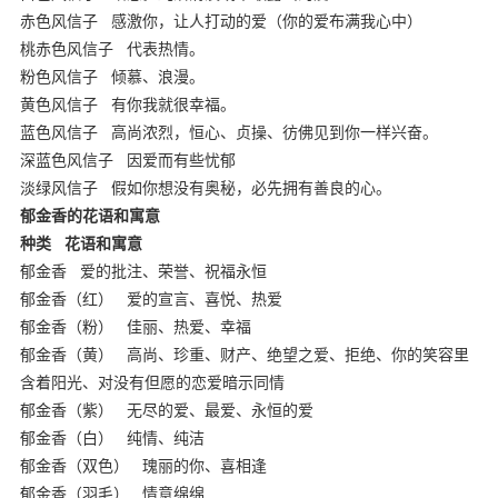
赤色风信子
感激你，让人打动的爱（你的爱布满我心中）
桃赤色风信子
代表热情。
粉色风信子
倾慕、浪漫。
黄色风信子
有你我就很幸福。
蓝色风信子
高尚浓烈，恒心、贞操、彷佛见到你一样兴奋。
深蓝色风信子
因爱而有些忧郁
淡绿风信子
假如你想没有奥秘，必先拥有善良的心。
郁金香的花语和寓意
种类
花语和寓意
郁金香
爱的批注、荣誉、祝福永恒
郁金香（红）
爱的宣言、喜悦、热爱
郁金香（粉）
佳丽、热爱、幸福
郁金香（黄）
高尚、珍重、财产、绝望之爱、拒绝、你的笑容里
含着阳光、对没有但愿的恋爱暗示同情
郁金香（紫）
无尽的爱、最爱、永恒的爱
郁金香（白）
纯情、纯洁
郁金香（双色）
瑰丽的你、喜相逢
郁金香（羽毛）
情意绵绵