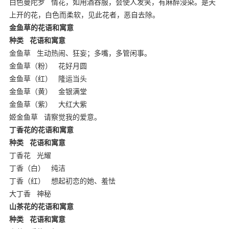
白色曼陀罗
情花，如用酒吞服，会使人发笑，有麻醉浸染。是天
上开的花，白色而柔软，见此花者，恶自去除。
金鱼草的花语和寓意
种类
花语和寓意
金鱼草
生动热闹、狂妄；多嘴，多管闲事。
金鱼草（粉）
花好月圆
金鱼草（红）
隆运当头
金鱼草（黄）
金银满堂
金鱼草（紫）
大红大紫
姬金鱼草
请察觉我的爱意。
丁香花的花语和寓意
种类
花语和寓意
丁香花
光耀
丁香（白）
纯洁
丁香（红）
想起初恋的她、羞怯
大丁香
神秘
山茶花的花语和寓意
种类
花语和寓意