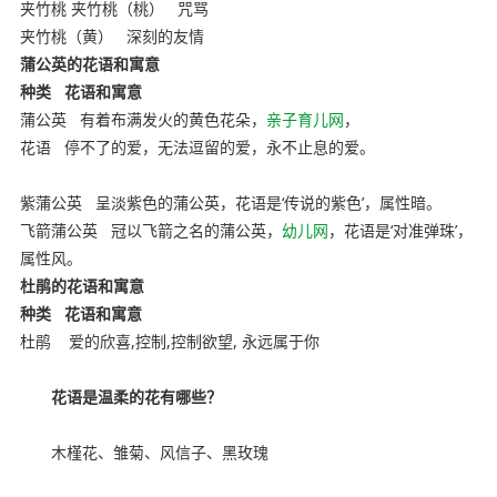
夹竹桃 夹竹桃（桃）
咒骂
夹竹桃（黄）
深刻的友情
蒲公英的花语和寓意
种类
花语和寓意
蒲公英
有着布满发火的黄色花朵，
亲子育儿网
，
花语
停不了的爱，无法逗留的爱，永不止息的爱。
幼教网，育
儿网
紫蒲公英
呈淡紫色的蒲公英，花语是‘传说的紫色’，属性暗。
飞箭蒲公英
冠以飞箭之名的蒲公英，
幼儿网
，花语是‘对准弹珠’，
属性风。
杜鹃的花语和寓意
种类
花语和寓意
杜鹃
爱的欣喜,控制,控制欲望, 永远属于你
花语是温柔的花有哪些？
木槿花、雏菊、风信子、黑玫瑰