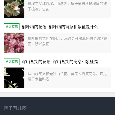
橄榄花又称白榄、山榄等，属于橄榄科橄榄属的被
子植物。它花...
榆叶梅的花语_榆叶梅的寓意和象征是什么
含义意思
榆叶梅的花期在34月，届时会开出赤色的半球状花
团，所以象征...
深山含笑的花语_深山含笑的寓意和象征是
含义意思
深山浅笑又称光叶白兰花、莫夫人浅笑花等。它是
属于木兰科浅...
亲子育儿网