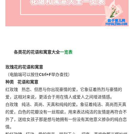
copyright ynyoujiao
各类花的花语和寓意大全
一览表
玫瑰花的花语和寓意
（电脑端可以按住
Ctrl+F
举办查找）
种类
花语和寓意
红玫瑰
热恋、但愿与你出现豪情的爱，它象征着热烈与豪情的
爱，这相对来说，更适合于用在情人或爱人之间增进情感。
白玫瑰
纯洁、高尚、天真和纯纯的爱。象征着纯洁、高尚而天真
的爱，白色的花瓣没有一丝瑕疵，用来表达纯洁的友情是再符合不
外了，送给女孩子那是想与她拥有一份没有其他意义掺杂的纯白恋
情。