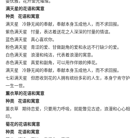
姿优雅，花开金光璀璨。
满天星的花语和寓意
种类
花语和寓意
满天星
冷静无闻的奉献，奉献本身玉成他人，而不求回报。
紫色满天星
忖量，表达着送花之人深深的忖量的情谊。
蓝色满天星
真心喜欢你。
粉色满天星
青涩的爱、甘做副角的爱和永远不行缺少的爱。
白色满天星
浪漫和纯洁，代表着浪漫的寓意。
赤色满天星
真爱和副角，可以用作伴娘的捧花。
满天星
冷静无闻的奉献，奉献本身玉成他人，而不求回报。
七彩满天星
但愿收到花的人拥有缤纷多彩的人生，本身宁肯守护
一生一世。
薰衣草的花语和寓意
种类
花语和寓意
薰衣草
期待恋爱，只要用力呼吸，就能瞥见古迹，浪漫和心心相
印。
菊花的花语和寓意
种类
花语和寓意