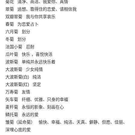
菊花
清净、高洁、我爱你、真情
翠菊
追想、靠得住的恋爱、请相信我
双瓣翠菊
我与你共享哀乐
春菊
为恋爱占卜
六月菊
划分
冬菊
划分
法国小菊
忍耐
瓜叶菊
快乐 ，喜悦快活
波斯菊
单纯并永远快乐着
大波斯菊
少女纯情
大波斯菊(白)
纯洁
大波斯菊(红)
坚定
万寿菊
友情
矢车菊
纤细、优雅、只身的幸福
麦杆菊
永恒的影象、刻画在心
鳞托菊
永远的爱
雏菊（延命菊）
愉快、幸福、纯洁、天真、僻静、但愿、佳丽、
深埋心底的爱
本文来亲子育儿网