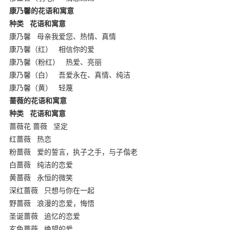
康乃馨的花语和寓意
种类
花语和寓意
康乃馨
母亲我爱您、热情、真情
康乃馨（红）
相信你的爱
康乃馨（粉红）
热爱、亮丽
康乃馨（白）
吾爱永在、真情、纯洁
康乃馨（黄）
轻蔑
蔷薇的花语和寓意
种类
花语和寓意
蔷薇花 蔷薇
坚定
红蔷薇
热恋
粉蔷薇
爱的誓言，执子之手，与子偕老
白蔷薇
纯洁的恋爱
黄蔷薇
永恒的微笑
深红蔷薇
只想与你在一起
野蔷薇
浪漫的恋爱，悔悟
圣诞蔷薇
追忆的恋爱
玄色蔷薇
绝望的爱