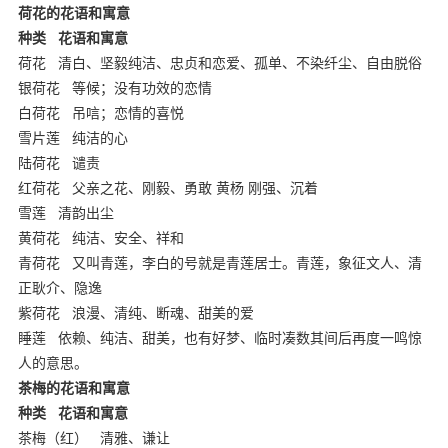
荷花的花语和寓意
种类
花语和寓意
荷花
清白、坚毅纯洁、忠贞和恋爱、孤单、不染纤尘、自由脱俗
银荷花
等候；没有功效的恋情
白荷花
吊唁；恋情的喜悦
雪片莲
纯洁的心
陆荷花
谴责
红荷花
父亲之花、刚毅、勇敢 黄杨 刚强、沉着
雪莲
清韵出尘
黄荷花
纯洁、安全、祥和
青荷花
又叫青莲，李白的号就是青莲居士。青莲，象征文人、清
正耿介、隐逸
紫荷花
浪漫、清纯、断魂、甜美的爱
睡莲
依赖、纯洁、甜美，也有好梦、临时凑数其间后再度一鸣惊
人的意思。
茶梅
的花语和寓意
种类
花语和寓意
茶梅（红）
清雅、谦让