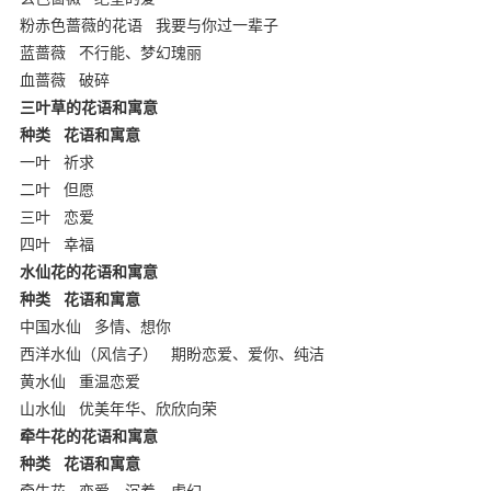
粉赤色蔷薇的花语
我要与你过一辈子
亲子育儿学习网
蓝蔷薇
不行能、梦幻瑰丽
血蔷薇
破碎
三叶草的花语和寓意
种类
花语和寓意
一叶
祈求
二叶
但愿
三叶
恋爱
四叶
幸福
水仙花的花语和寓意
种类
花语和寓意
中国水仙
多情、想你
西洋水仙（风信子）
期盼恋爱、爱你、纯洁
黄水仙
重温恋爱
山水仙
优美年华、欣欣向荣
牵牛花的花语和寓意
种类
花语和寓意
牵牛花
恋爱、沉着、虚幻