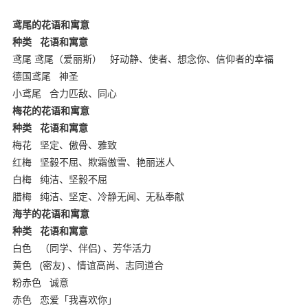
鸢尾的花语和寓意
种类
花语和寓意
鸢尾 鸢尾（爱丽斯）
好动静、使者、想念你、信仰者的幸福
德国鸢尾
神圣
小鸢尾
合力匹敌、同心
梅花的花语和寓意
种类
花语和寓意
梅花
坚定、傲骨、雅致
红梅
坚毅不屈、欺霜傲雪、艳丽迷人
白梅
纯洁、坚毅不屈
腊梅
纯洁、坚定、冷静无闻、无私奉献
海芋的花语和寓意
种类
花语和寓意
白色
（同学、伴侣) 、芳华活力
黄色
(密友) 、情谊高尚、志同道合
粉赤色
诚意
赤色
恋爱「我喜欢你」