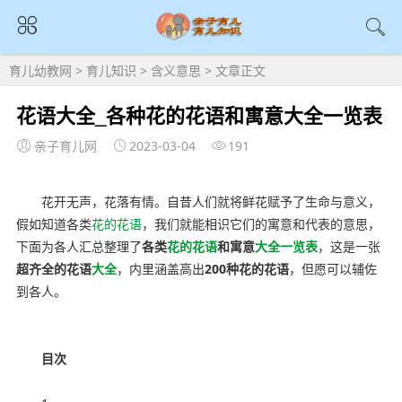
育儿幼教网
>
育儿知识
>
含义意思
> 文章正文
花语大全_各种花的花语和寓意大全一览表
亲子育儿网
2023-03-04
191
花开无声，花落有情。自昔人们就将鲜花赋予了生命与意义，
假如知道各类
花的
花语
，我们就能相识它们的寓意和代表的意思，
下面为各人汇总整理了
各类
花的
花语
和寓意
大全
一览表
，这是一张
超齐全的花语
大全
，内里涵盖高出
200种花的花语
，但愿可以辅佐
到各人。
目次