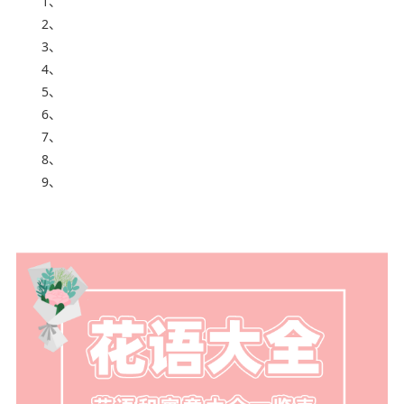
1、
2、
3、
4、
5、
6、
7、
8、
9、