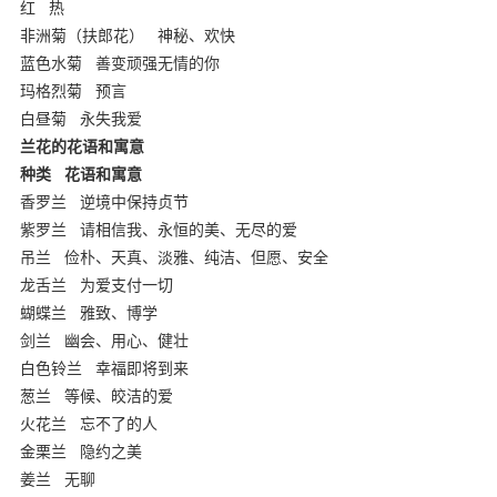
红
热
非洲菊（扶郎花）
神秘、欢快
蓝色水菊
善变顽强无情的你
玛格烈菊
预言
白昼菊
永失我爱
兰花的花语和寓意
种类
花语和寓意
香罗兰
逆境中保持贞节
紫罗兰
请相信我、永恒的美、无尽的爱
吊兰
俭朴、天真、淡雅、纯洁、但愿、安全
龙舌兰
为爱支付一切
蝴蝶兰
雅致、博学
剑兰
幽会、用心、健壮
白色铃兰
幸福即将到来
葱兰
等候、皎洁的爱
火花兰
忘不了的人
金栗兰
隐约之美
姜兰
无聊