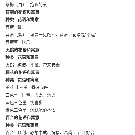
茶梅（白）
抱负的爱
copyright ynyoujiao
苜蓿的花语和寓意
种类
花语和寓意
苜蓿
誓言
苜蓿（紫）
可贵一见的四叶苜蓿，花语是“幸运”
苜蓿草
快乐
火鹤的花语和寓意
种类
花语和寓意
火鹤
纯洁、平谧、带来安泰
槿花的花语和寓意
种类
花语和寓意
幼教网，育儿网
堇花 非洲堇
眷注我吧
三色堇
忖量，思虑，沉思
黄色三色堇
忧喜参半
紫色三色堇
沉默沉静不语
百合的花语和寓意
种类
花语和寓意
百合
顺利、心想事成、祝福、高尚 、百年好合