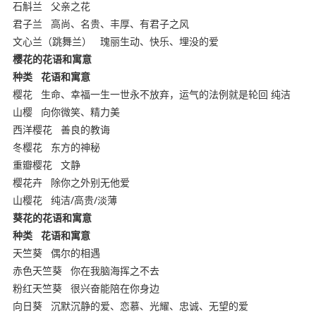
石斛兰
父亲之花
君子兰
高尚、名贵、丰厚、有君子之风
文心兰（跳舞兰）
瑰丽生动、快乐、埋没的爱
樱花的花语和寓意
种类
花语和寓意
樱花
生命、幸福一生一世永不放弃，运气的法例就是轮回 纯洁
山樱
向你微笑、精力美
西洋樱花
善良的教诲
冬樱花
东方的神秘
重瓣樱花
文静
樱花卉
除你之外别无他爱
山樱花
纯洁/高贵/淡薄
葵花的花语和寓意
种类
花语和寓意
天竺葵
偶尔的相遇
赤色天竺葵
你在我脑海挥之不去
粉红天竺葵
很兴奋能陪在你身边
向日葵
沉默沉静的爱、恋慕、光耀、忠诚、无望的爱