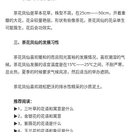
茶花凤仙是草本花草，株型不高，在25cm——50cm，开着重
瓣的大花，花朵较量艳丽，形状有些像茶花。茶花凤仙的花朵单生
可能簇生，花后会功效实。
三、茶花凤仙的发展习性
茶花凤仙喜欢暖和的而且阳光富裕的发展情况，喜欢潮湿的气
候。茶花凤仙发展的适宜温度是在15℃——25℃之间，不耐严寒，
忌炎热，夏季的时候要求气候风凉，然后适当的举办遮阴。
茶花凤仙喜欢疏松肥沃的排水性精采的沙质泥土。
推荐阅读：
▶1，三叶草的花语和寓意是什么
▶2，金银花的花语和寓意
▶3，紫薇花的花语是什么
▶4，玉兰花的花语和象征是什么