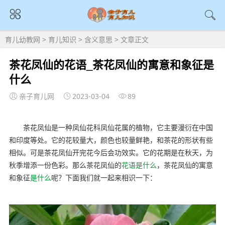
育儿幼教网
>
育儿知识
>
含义意思
> 文章正文
茶花凤仙的花语_茶花凤仙的寓意和象征是
什么
亲子育儿网
2023-03-04
89
茶花凤仙是一种凤仙花科凤仙花属的植物，它主要漫衍在中国
和印度等处。它的花较量大，颜色也较量鲜艳，和茶花的形状有些
相似。可是茶花凤仙开完花今后会功效实。它的花期是在秋天，为
秋季增添一份色彩。那么茶花凤仙的
花语
是什么
，茶花凤仙的寓意
和象征
是什么
呢？下面我们就一起来相识一下：