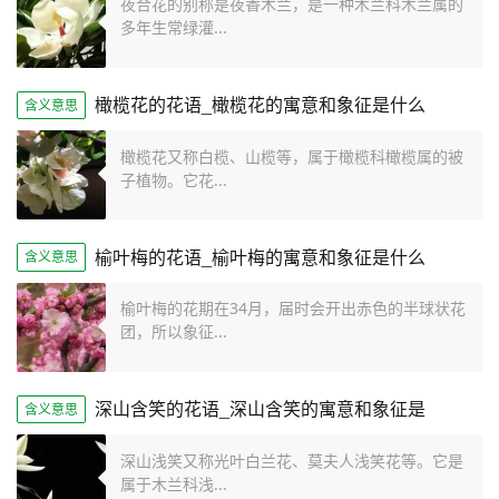
夜合花的别称是夜香木兰，是一种木兰科木兰属的
多年生常绿灌...
橄榄花的花语_橄榄花的寓意和象征是什么
含义意思
橄榄花又称白榄、山榄等，属于橄榄科橄榄属的被
子植物。它花...
榆叶梅的花语_榆叶梅的寓意和象征是什么
含义意思
榆叶梅的花期在34月，届时会开出赤色的半球状花
团，所以象征...
深山含笑的花语_深山含笑的寓意和象征是
含义意思
深山浅笑又称光叶白兰花、莫夫人浅笑花等。它是
属于木兰科浅...