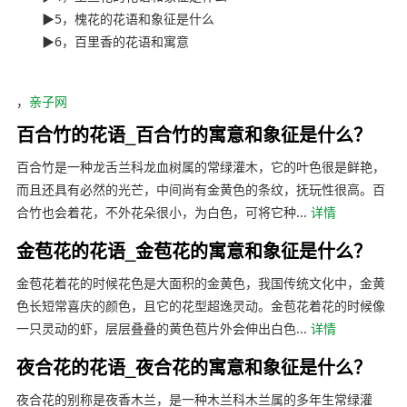
▶5，槐花的花语和象征是什么
▶6，百里香的花语和寓意
内容来自ynyoujiao
，
亲子网
百合竹的花语_百合竹的寓意和象征是什么？
百合竹是一种龙舌兰科龙血树属的常绿灌木，它的叶色很是鲜艳，
而且还具有必然的光芒，中间尚有金黄色的条纹，抚玩性很高。百
合竹也会着花，不外花朵很小，为白色，可将它种...
详情
金苞花的花语_金苞花的寓意和象征是什么？
金苞花着花的时候花色是大面积的金黄色，我国传统文化中，金黄
色长短常喜庆的颜色，且它的花型超逸灵动。金苞花着花的时候像
一只灵动的虾，层层叠叠的黄色苞片外会伸出白色...
详情
夜合花的花语_夜合花的寓意和象征是什么？
夜合花的别称是夜香木兰，是一种木兰科木兰属的多年生常绿灌