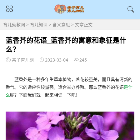
育儿幼教网
>
育儿知识
>
含义意思
> 文章正文
蓝香芥的花语_蓝香芥的寓意和象征是什
么？
亲子育儿网
2023-03-04
245
蓝香芥是一种多年生草本植物，着花较量美，而且具有清新的
香气。它的适应性较量强，适合举办养殖。那么蓝香芥的花语
是什
么
呢？下面我们就一起来相识一下吧！