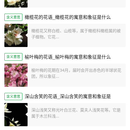
橄榄花的花语_橄榄花的寓意和象征是什么
含义意思
橄榄花又称白榄、山榄等，属于橄榄科橄榄属的被
子植物。它花...
榆叶梅的花语_榆叶梅的寓意和象征是什么
含义意思
榆叶梅的花期在34月，届时会开出赤色的半球状花
团，所以象征...
深山含笑的花语_深山含笑的寓意和象征是
含义意思
深山浅笑又称光叶白兰花、莫夫人浅笑花等。它是
属于木兰科浅...