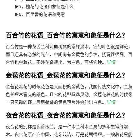
▶5，槐花的花语和象征是什么
▶6，百里香的花语和寓意
本文来亲子育儿网
百合竹的花语_百合竹的寓意和象征是什么？
百合竹是一种龙舌兰科龙血树属的常绿灌木，它的叶色很是鲜艳，
而且还具有必然的光芒，中间尚有金黄色的条纹，抚玩性很高。百
合竹也会着花，不外花朵很小，为白色，可将它种...
详情
金苞花的花语_金苞花的寓意和象征是什么？
金苞花着花的时候花色是大面积的金黄色，我国传统文化中，金黄
色长短常喜庆的颜色，且它的花型超逸灵动。金苞花着花的时候像
一只灵动的虾，层层叠叠的黄色苞片外会伸出白色...
详情
夜合花的花语_夜合花的寓意和象征是什么？
夜合花的别称是夜香木兰，是一种木兰科木兰属的多年生常绿灌
木。夜合花原产自中国，花朵皎洁，可是花期很短，一般着花只能