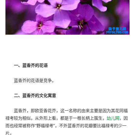
内容来自ynyoujiao
一、蓝香芥的花语
蓝香芥的花语是竞争。
二、蓝香芥的文化寓意
蓝香芥，即欧亚香花芥，这一名称的由来主要是因为其花同福
禄考较为相似，从外形上看，都是于一根长柄上簇生，
幼儿网
，因
而也经常被称作“野福禄考”，不外蓝香芥的花瓣要比福禄考的少一
片。