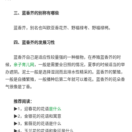
三、蓝香芥的别称有哪些
蓝香芥，别名也叫欧亚香花芥、野福禄考、野福禄栲。
四、蓝香芥的发展习性
蓝香芥自己是适应性较量强的一种植物，在养殖蓝香芥的时
候，
亲子育儿网
，一般是需要全日照的情况，夏季的时候适当的举
办遮阴。泥土一般是选择湿润而且排水性精采的。蓝香芥的繁殖，
一般是自播繁殖，一般播种后第二年就可以着花。蓝香芥的花朵香
气很像是丁香。
本文来亲子育儿网
推荐阅读：
▶1，迎春花的花语
是什么
▶2，金银花的花语和寓意
▶3，紫薇花的花语是什么
▶4，玉兰花的花语和象征是什么