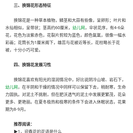
三、换锦花形态特征
换锦花是一种草本植物，鳞茎和大蒜有些像，呈卵形；叶片和
水仙相似，呈带状；茎高约60厘米，
幼儿网
，伞状花序，有4-6朵
花，花色为淡紫赤色，花裂片剪短为蓝色，颜色氤氲，很像一幅水
彩画；花筒长为1厘米阁下，雄蕊与花被近等长，花柱略长于花
被，十分小巧可爱。
四、换锦花发展习性
换锦花喜欢有阳光的湿润情况中，好比说阴冷山坡、岩石下，
幼儿网
，在半阴和干燥的情况中同样可以保留下去，稍耐寒，生命
力固执。对泥土不挑剔，但在肥沃透气的泥土中发展更繁茂，花朵
更多、更艳丽。在夏冬极热和极寒的条件下会进入休眠状态，花果
期为8-9月。
推荐阅读：
▶1，迎春花的花语是什么