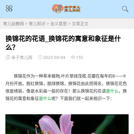
育儿幼教网
>
育儿知识
>
含义意思
> 文章正文
换锦花的花语_换锦花的寓意和象征是什
么？
亲子育儿网
2023-03-04
155
换锦花作为一种草本植物,叶片翠绿茂密,花瓣在每年的8——9
月份开放。脱红换锦，脱绿换锦，换锦花由此而得名，换锦花花色
很是绮丽，像是水彩画一般的存在！那么换锦花的花语
是什么
，换
锦花的寓意和象征
是什么
呢？下面我们就一起来相识一下：