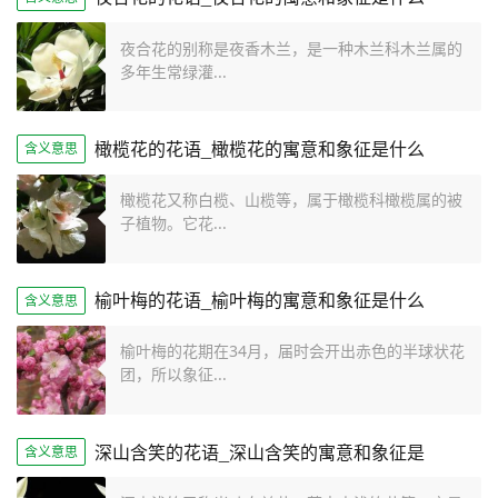
夜合花的别称是夜香木兰，是一种木兰科木兰属的
多年生常绿灌...
橄榄花的花语_橄榄花的寓意和象征是什么
含义意思
橄榄花又称白榄、山榄等，属于橄榄科橄榄属的被
子植物。它花...
榆叶梅的花语_榆叶梅的寓意和象征是什么
含义意思
榆叶梅的花期在34月，届时会开出赤色的半球状花
团，所以象征...
深山含笑的花语_深山含笑的寓意和象征是
含义意思