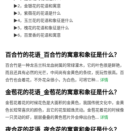
▶2，金银花的花语和寓意
▶3，紫薇花的花语是什么
▶4，玉兰花的花语和象征是什么
▶5，槐花的花语和象征是什么
▶6，百里香的花语和寓意
ynyoujiao.com
百合竹的花语_百合竹的寓意和象征是什么？
百合竹是一种龙舌兰科龙血树属的常绿灌木，它的叶色很是鲜艳，
而且还具有必然的光芒，中间尚有金黄色的条纹，抚玩性很高。百
合竹也会着花，不外花朵很小，为白色，可将它种...
详情
金苞花的花语_金苞花的寓意和象征是什么？
金苞花着花的时候花色是大面积的金黄色，我国传统文化中，金黄
色长短常喜庆的颜色，且它的花型超逸灵动。金苞花着花的时候像
一只灵动的虾，层层叠叠的黄色苞片外会伸出白色...
详情
夜合花的花语_夜合花的寓意和象征是什么？