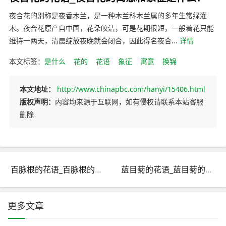
夜合花的别称是夜香木兰，是一种木兰科木兰属的多年生常绿灌
木。夜合花原产自中国，花朵皎洁，可是花期很短，一般着花只能
维持一两天，清晨绽放夜晚就会闭合，因此得名夜合...
详情
本文标签：
是什么
花的
花语
象征
寓意
换锦
本文地址：
http://www.chinapbc.com/hanyi/15406.html
版权声明：
内容均来源于互联网，如有侵权请联系本站客服
删除
百脉根的花语_百脉根的寓意和象征是什么？
蓝目菊的花语_蓝目菊的寓意和象征是什么？
更多文章