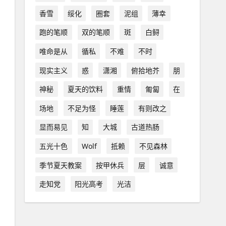
香雪
绥化
圈套
泥组
薄幸
跑的笔顺
双的笔顺
斑
白鲟
唯命是从
循私
不难
不时
现实主义
惑
潇湘
俯拾地芥
朋
神秘
夏天的饮料
重情
匍匐
在
场地
不足为怪
睡莲
有则改之
显而易见
知
大城
古道热肠
五光十色
Wolf
抵赖
不见森林
季节夏天教案
按甲休兵
层
诚意
走知党
阳光高考
光洁