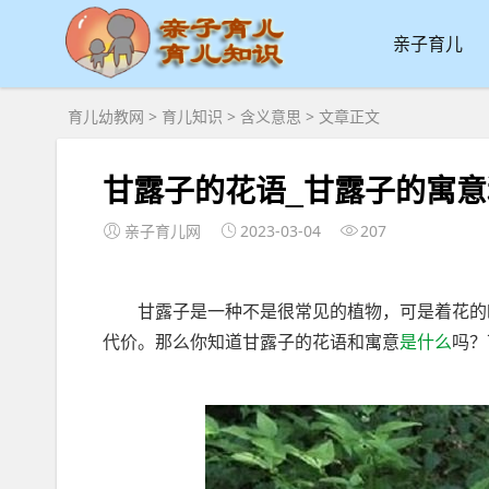
亲子育儿
育儿幼教网
>
育儿知识
>
含义意思
> 文章正文
甘露子的花语_甘露子的寓
亲子育儿网
2023-03-04
207
甘露子是一种不是很常见的植物，可是着花的时
代价。那么你知道甘露子的花语和寓意
是什么
吗？