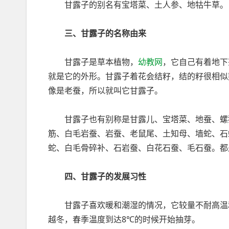
甘露子的别名有宝塔菜、土人参、地牯牛草。
三、甘露子的名称由来
甘露子是草本植物，
幼教网
，它自己有着地下
就是它的外形。甘露子着花会结籽，结的籽很相似
像是老蚕，所以就叫它甘露子。
甘露子也有别称是甘露儿、宝塔菜、地蚕、螺狮
筋、白毛岩蚕、岩蚕、老鼠尾、土知母、墙蛇、石
蛇、白毛骨碎补、石岩蚕、白花石蚕、毛石蚕。
四、甘露子的发展习性
甘露子喜欢暖和潮湿的情况，它较量不耐高温和
越冬，春季温度到达8℃的时候开始抽芽。