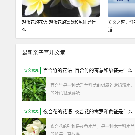
鸡蛋花的花语_鸡蛋花的寓意和象征是什
立文之道，惟
么
道
最新亲子育儿文章
百合竹的花语_百合竹的寓意和象征是什么
含义意思
百合竹是一种龙舌兰科龙血树属的常绿灌木，
的叶色很是鲜艳...
夜合花的花语_夜合花的寓意和象征是什么
含义意思
夜合花的别称是夜香木兰，是一种木兰科木兰
的多年生常绿灌...