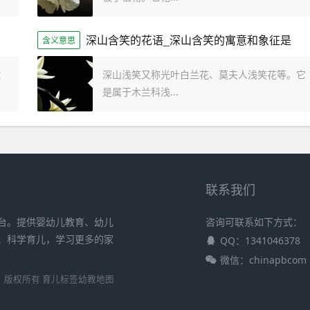
深山含笑的花语_深山含笑的寓意和象征是
含义意思
球
深山浅笑又称光叶白兰花、莫夫人浅笑花等。它
是属于木兰科浅...
联系我们
台。提供婴幼儿教育、幼儿
咨询可联系如下方式：
、科学育儿，学习更多的家
QQ：1341046378
微信：chinapbcom
习） 版权所有
育儿标签
幼教地图