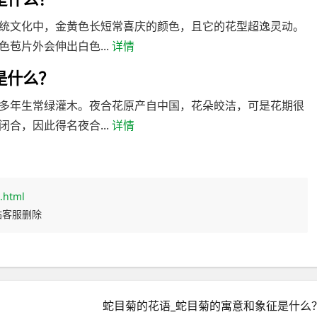
统文化中，金黄色长短常喜庆的颜色，且它的花型超逸灵动。
苞片外会伸出白色...
详情
是什么？
多年生常绿灌木。夜合花原产自中国，花朵皎洁，可是花期很
合，因此得名夜合...
详情
.html
站客服删除
蛇目菊的花语_蛇目菊的寓意和象征是什么