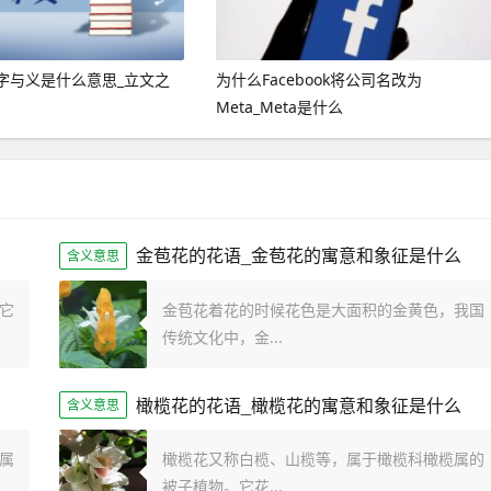
字与义是什么意思_立文之
为什么Facebook将公司名改为
Meta_Meta是什么
金苞花的花语_金苞花的寓意和象征是什么
含义意思
它
金苞花着花的时候花色是大面积的金黄色，我国
传统文化中，金...
橄榄花的花语_橄榄花的寓意和象征是什么
含义意思
属
橄榄花又称白榄、山榄等，属于橄榄科橄榄属的
被子植物。它花...