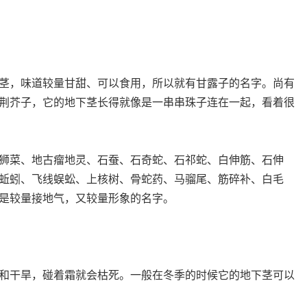
茎，味道较量甘甜、可以食用，所以就有甘露子的名字。尚有
荆芥子，它的地下茎长得就像是一串串珠子连在一起，看着很
菜、地古瘤地灵、石蚕、石奇蛇、石祁蛇、白伸筋、石伸
蚯蚓、飞线蜈蚣、上核树、骨蛇药、马骝尾、筋碎补、白毛
都是较量接地气，又较量形象的名字。
ynyoujiao.com
干旱，碰着霜就会枯死。一般在冬季的时候它的地下茎可以