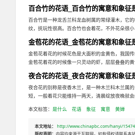
百合竹的花语_百合竹的寓意和象征
百合竹是一种龙舌兰科龙血树属的常绿灌木，它的
纹，抚玩性很高。百合竹也会着花，不外花朵很小，
金苞花的花语_金苞花的寓意和象征
金苞花着花的时候花色是大面积的金黄色，我国传
金苞花着花的时候像一只灵动的虾，层层叠叠的黄色
夜合花的花语_夜合花的寓意和象征
夜合花的别称是夜香木兰，是一种木兰科木兰属的
短，一般着花只能维持一两天，清晨绽放夜晚就会闭
本文标签：
是什么
花语
象征
寓意
黄婵
本文地址：
http://www.chinapbc.com/hanyi/15474
版权声明：
内容均来源于互联网，如有侵权请联系本