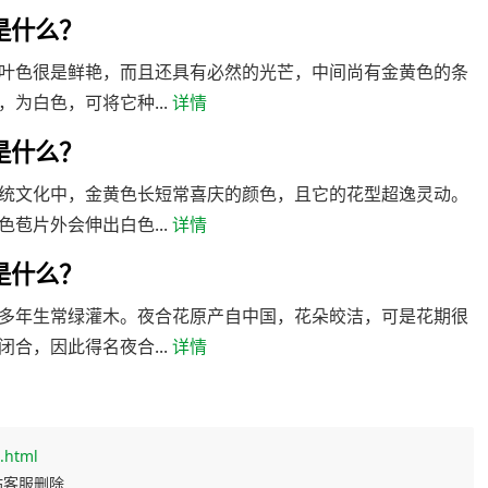
是什么？
叶色很是鲜艳，而且还具有必然的光芒，中间尚有金黄色的条
为白色，可将它种...
详情
是什么？
统文化中，金黄色长短常喜庆的颜色，且它的花型超逸灵动。
苞片外会伸出白色...
详情
是什么？
多年生常绿灌木。夜合花原产自中国，花朵皎洁，可是花期很
合，因此得名夜合...
详情
.html
站客服删除