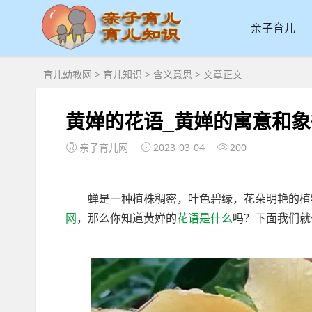
亲子育儿
育儿幼教网
>
育儿知识
>
含义意思
> 文章正文
黄婵的花语_黄婵的寓意和
亲子育儿网
2023-03-04
200
蝉是一种植株稠密，叶色碧绿，花朵明艳的植物
网
，那么你知道黄婵的
花语
是什么
吗？下面我们就