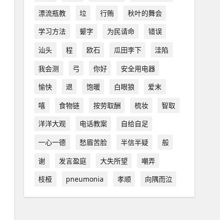
漂流瓶教
垃
行贿
秋叶的舞会
学习方法
颦字
为民请命
错误
汕头
程
欧石
瓜田李下
洼陷
我会测
弓
你好
安全用电器
愉快
退
饱暖
白眼狼
爱末
嘻
食物链
按劳取酬
梳妆
智取
洋洋大观
电话教案
自给自足
一心一德
愁眉苦脸
半信半疑
般
谢
发言盈庭
大失所望
嘲弄
枝桠
pneumonia
孝顺
向隅而泣