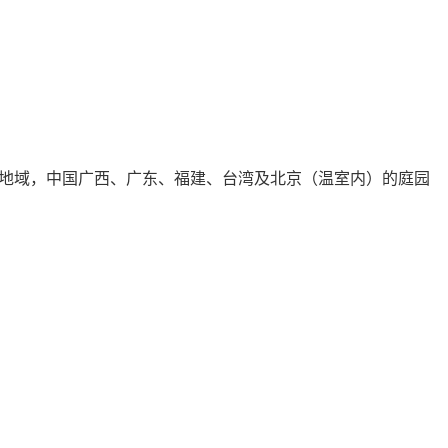
域，中国广西、广东、福建、台湾及北京（温室内）的庭园
内容来自ynyoujiao