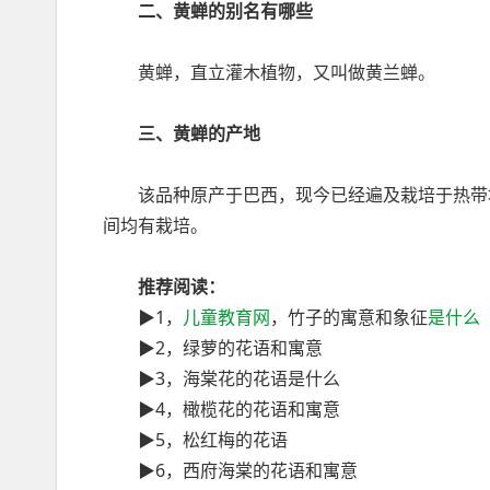
二、黄蝉的别名有哪些
黄蝉，直立灌木植物，又叫做黄兰蝉。
三、黄蝉的产地
该品种原产于巴西，现今已经遍及栽培于热带地
间均有栽培。
推荐阅读：
▶1，
儿童教育网
，竹子的寓意和象征
是什么
▶2，绿萝的花语和寓意
▶3，海棠花的花语是什么
▶4，橄榄花的花语和寓意
▶5，松红梅的花语
▶6，西府海棠的花语和寓意