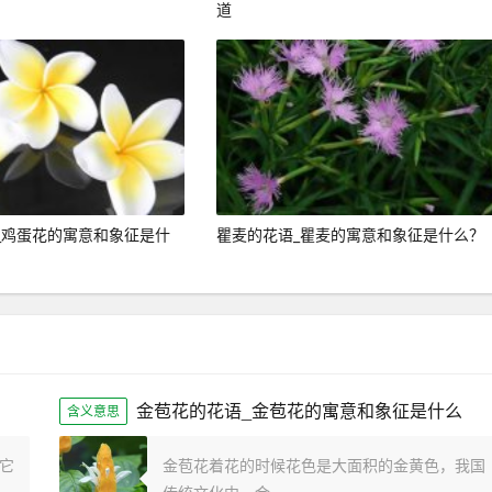
道
_鸡蛋花的寓意和象征是什
瞿麦的花语_瞿麦的寓意和象征是什么？
金苞花的花语_金苞花的寓意和象征是什么
含义意思
它
金苞花着花的时候花色是大面积的金黄色，我国