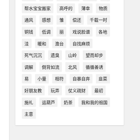
帮水宝宝搬家
高呼的
薄幸
物质
通风
感想
雏
偿还
千载一时
铜钱
低调
丽
戏说脸谱
各地
洼
暖和
澹台
自找麻烦
死气沉沉
遗臭
山岭
望而却步
调解
倒背如流
北风
循循善诱
易
小量
相符
自暴自弃
韭菜
好朋友教
玩弄
仗义疏财
最初
施礼
运葫芦
奶茶
我和我的祖国
主意