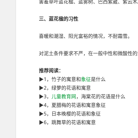
害羞草叶蓝花楹、蓝雾树、巴西紫葳、紫云木
三、蓝花楹的习性
喜暖和潮湿、阳光富裕的情况，不耐霜雪。
对泥土条件要求不严，在一般中性和微酸性的
推荐阅读：
▶1，竹子的寓意和
象征
是什么
▶2，绿萝的花语和寓意
▶3，
儿童教育网
，海棠花的花语是什么
▶4，夏腊梅的花语和寓意象征
▶5，日本晚樱的花语和象征
▶6，跳舞草的花语和寓意
幼教网，育儿网