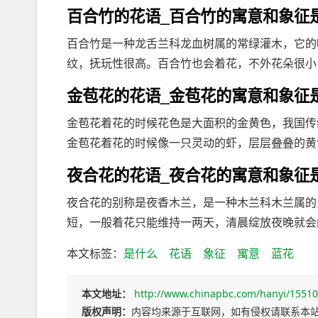
百合竹的花语_百合竹的寓意和象征
百合竹是一种龙舌兰科龙血树属的常绿灌木，它的
纹，抚玩性很高。百合竹也会着花，不外花朵很小，
金苞花的花语_金苞花的寓意和象征
金苞花着花的时候花色是大面积的金黄色，我国传
金苞花着花的时候像一只灵动的虾，层层叠叠的黄色
夜合花的花语_夜合花的寓意和象征
夜合花的别称是夜香木兰，是一种木兰科木兰属的
短，一般着花只能维持一两天，清晨绽放夜晚就会闭
本文标签：
是什么
花语
象征
寓意
蓝花
本文地址：
http://www.chinapbc.com/hanyi/15510
版权声明：
内容均来源于互联网，如有侵权请联系本