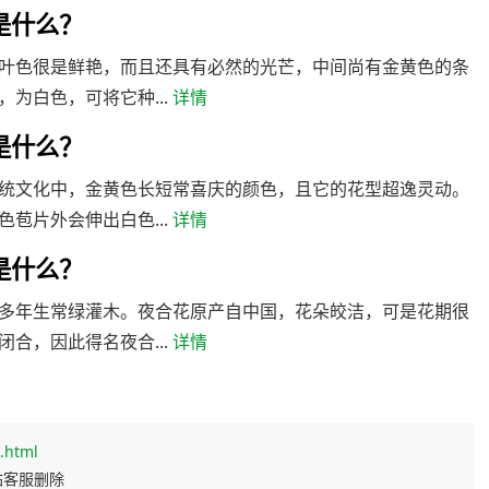
是什么？
叶色很是鲜艳，而且还具有必然的光芒，中间尚有金黄色的条
为白色，可将它种...
详情
是什么？
统文化中，金黄色长短常喜庆的颜色，且它的花型超逸灵动。
苞片外会伸出白色...
详情
是什么？
多年生常绿灌木。夜合花原产自中国，花朵皎洁，可是花期很
合，因此得名夜合...
详情
.html
站客服删除