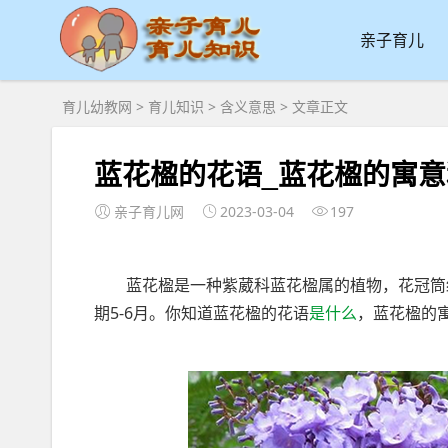
亲子育儿
育儿幼教网
>
育儿知识
>
含义意思
> 文章正文
蓝花楹的花语_蓝花楹的寓
亲子育儿网
2023-03-04
197
蓝花楹是一种紫葳科蓝花楹属的植物，花冠筒细
期5-6月。你知道蓝花楹的花语
是什么
，蓝花楹的