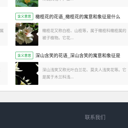
橄榄花的花语_橄榄花的寓意和象征是什么
含义意思
属
橄榄花又称白榄、山榄等，属于橄榄科橄榄属的
被子植物。它花...
深山含笑的花语_深山含笑的寓意和象征是
含义意思
球
深山浅笑又称光叶白兰花、莫夫人浅笑花等。它
是属于木兰科浅...
联系我们