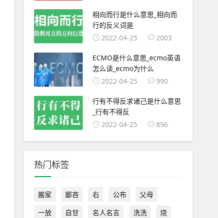
相向而行是什么意思_相向而
行的反义词是
2022-04-25
2003
ECMO是什么意思_ecmo英语
怎么读_ecmo为什么
2022-04-25
990
行有不得反求诸己是什么意思
_行有不得反
2022-04-25
896
热门标签
搬家
鄙吝
右
公布
父母
一放
自甘
名人名言
洗洗
烧