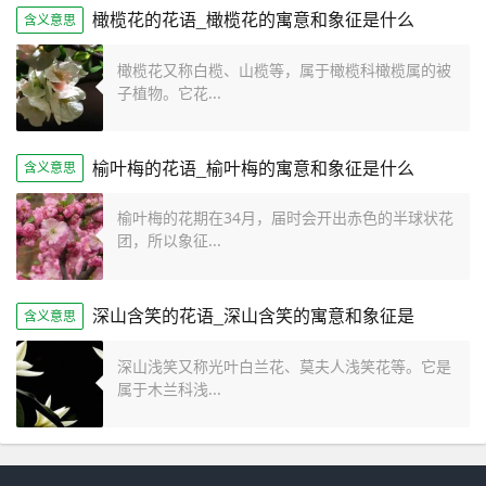
橄榄花的花语_橄榄花的寓意和象征是什么
含义意思
橄榄花又称白榄、山榄等，属于橄榄科橄榄属的被
子植物。它花...
榆叶梅的花语_榆叶梅的寓意和象征是什么
含义意思
榆叶梅的花期在34月，届时会开出赤色的半球状花
团，所以象征...
深山含笑的花语_深山含笑的寓意和象征是
含义意思
深山浅笑又称光叶白兰花、莫夫人浅笑花等。它是
属于木兰科浅...