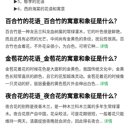
▶5，郁李的花语
▶6，西府海棠的花语和寓意
百合竹的花语_百合竹的寓意和象征是什么？
百合竹是一种龙舌兰科龙血树属的常绿灌木，它的叶色很是鲜艳，
而且还具有必然的光芒，中间尚有金黄色的条纹，抚玩性很高。百
合竹也会着花，不外花朵很小，为白色，可将它种...
详情
金苞花的花语_金苞花的寓意和象征是什么？
金苞花着花的时候花色是大面积的金黄色，我国传统文化中，金黄
色长短常喜庆的颜色，且它的花型超逸灵动。金苞花着花的时候像
一只灵动的虾，层层叠叠的黄色苞片外会伸出白色...
详情
夜合花的花语_夜合花的寓意和象征是什么？
夜合花的别称是夜香木兰，是一种木兰科木兰属的多年生常绿灌
木。夜合花原产自中国，花朵皎洁，可是花期很短，一般着花只能
维持一两天，清晨绽放夜晚就会闭合，因此得名夜合...
详情