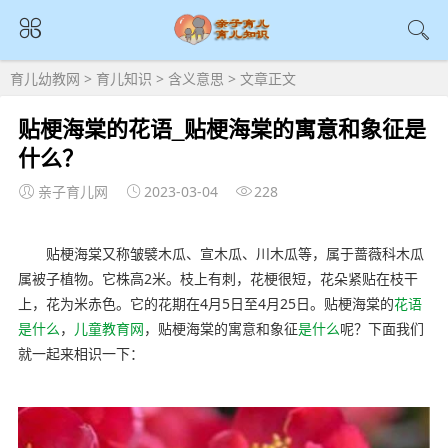
育儿幼教网
>
育儿知识
>
含义意思
> 文章正文
贴梗海棠的花语_贴梗海棠的寓意和象征是
什么？
亲子育儿网
2023-03-04
228
贴梗海棠又称皱襞木瓜、宣木瓜、川木瓜等，属于蔷薇科木瓜
属被子植物。它株高2米。枝上有刺，花梗很短，花朵紧贴在枝干
上，花为米赤色。它的花期在4月5日至4月25日。贴梗海棠的
花语
是什么
，
儿童教育网
，贴梗海棠的寓意和象征
是什么
呢？下面我们
就一起来相识一下：