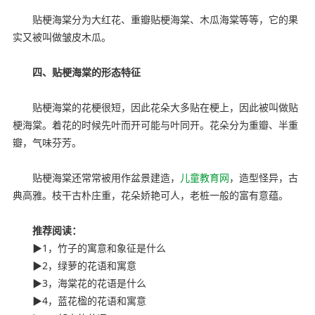
贴梗海棠分为大红花、重瓣贴梗海棠、木瓜海棠等等，它的果
实又被叫做皱皮木瓜。
四、贴梗海棠的形态特征
贴梗海棠的花梗很短，因此花朵大多贴在梗上，因此被叫做贴
梗海棠。着花的时候先叶而开可能与叶同开。花朵分为重瓣、半重
瓣，气味芬芳。
贴梗海棠还常常被用作盆景建造，
儿童教育网
，造型怪异，古
典高雅。枝干古朴庄重，花朵娇艳可人，老桩一般的富有意蕴。
推荐阅读：
▶1，竹子的寓意和象征是什么
▶2，绿萝的花语和寓意
▶3，海棠花的花语是什么
▶4，蓝花楹的花语和寓意