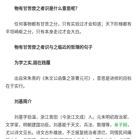
物有甘苦尝之者识是什么意思呢？
任何事物都有甘苦之分，只有实验过才会知道；天下阶梯都有
平坦崎岖之分，只有本身走过才会大白。
物有甘苦尝之者识与之临近的哲理的句子
为学之实,固在践履
出自宋朱熹的《朱文公函集之答曹元可》，意思是进修的目标
在于实行。
刘基简介
刘基字伯温，浙江青田（今浙江文成）人。元末明初政治家、
文学家，明朝建国功臣。刘基能干天文、兵法、数理等，
亲子网
，
尤以诗文见长。诗文古朴雄放，不乏报复统治者溃烂、同情民间痛