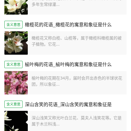
多年生常绿灌...
橄榄花的花语_橄榄花的寓意和象征是什么
含义意思
橄榄花又称白榄、山榄等，属于橄榄科橄榄属的被
子植物。它花...
榆叶梅的花语_榆叶梅的寓意和象征是什么
含义意思
榆叶梅的花期在34月，届时会开出赤色的半球状花
团，所以象征...
深山含笑的花语_深山含笑的寓意和象征是
含义意思
深山浅笑又称光叶白兰花、莫夫人浅笑花等。它是
属于木兰科浅...