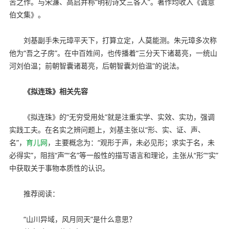
苦之作。与宋濂、高启并称“明初诗文三各人”。著作均收入《诚意
伯文集》。
刘基副手朱元璋平天下，打算立定，人莫能测。朱元璋多次称
他为“吾之子房”。在中百姓间，也传播着“三分天下诸葛亮，一统山
河刘伯温；前朝智囊诸葛亮，后朝智囊刘伯温”的说法。
《拟连珠》相关先容
《拟连珠》的“无穷受用处”就是注重实学、实效、实功，强调
实践工夫。在名实之辨问题上，刘基主张以“形、实、证、声、
名”，
育儿网
，主要概念为：“观形于声，未必见形；求实于名，未
必得实”，阻挡“声”“名”等一般性的描写语言和理论，主张从“形”“实”
中获取关于事物本质性的认识。
推荐阅读：
“山川异域，风月同天”是什么意思？