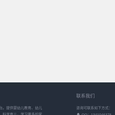
联系我们
台。提供婴幼儿教育、幼儿
咨询可联系如下方式：
、科学育儿，学习更多的家
QQ：1341046378