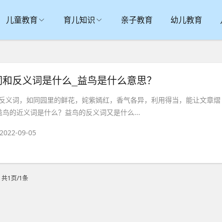
儿童教育
育儿知识
亲子教育
幼儿教育
词和反义词是什么_益鸟是什么意思？
反义词，如同园里的鲜花，姹紫嫣红，香气各异，利用得当，能让文章熠
益鸟的近义词是什么？益鸟的反义词又是什么...
2022-09-05
共1页/1条