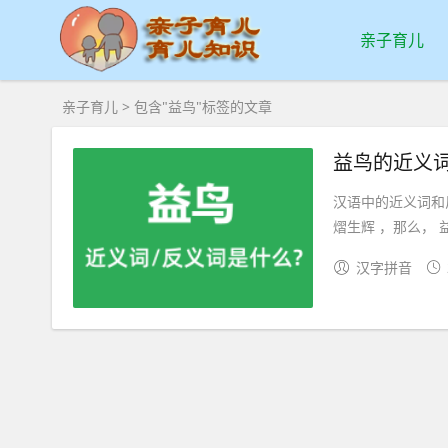
亲子育儿
亲子育儿
> 包含"益鸟"标签的文章
益鸟的近义
汉语中的近义词和
熠生辉 ，那么， 
汉字拼音