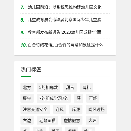
7.
幼儿园前沿：以系统思维构建幼儿园文化
8.
儿童教育展会-第8届北京国际少年儿童素
9.
教育部发布新通告:2023幼儿园或将“全面
10.
百合竹的花语_百合竹的寓意和象征是什么
热门标签
北方
5的相邻数
甜言
薄礼
展会
7的组成学习7的
获
正经
注意交通安全
迎风
斥逐
闻风远扬
右边
老鼠画猫
虚情假意
大理