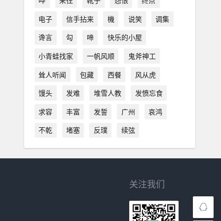
哗
来往
靴子
怨恨
终点
电子
信手拈来
機
说笑
调集
谗言
勾
啼
快乐的小屋
小青蛙找家
一帆风顺
鬼斧神工
耸人听闻
包藏
西餐
风从虎
馒头
发难
堆雪人教
发愤忘食
求容
丰富
发誓
广州
哀鸿
不乾
堵塞
反璞
续弦
关注我们