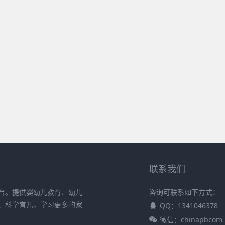
联系我们
台。提供婴幼儿教育、幼儿
咨询可联系如下方式：
、科学育儿，学习更多的家
QQ：1341046378
微信：chinapbcom