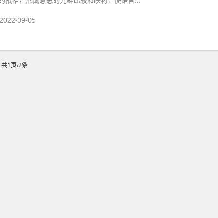
的抵牾，形成意思的光鲜比较和映衬，使语言...
2022-09-05
共1页/2条