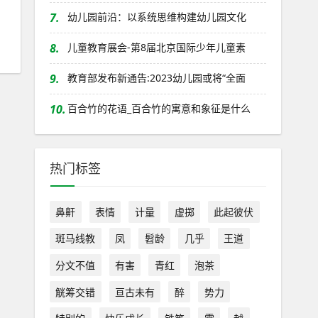
7.
幼儿园前沿：以系统思维构建幼儿园文化
8.
儿童教育展会-第8届北京国际少年儿童素
9.
教育部发布新通告:2023幼儿园或将“全面
10.
百合竹的花语_百合竹的寓意和象征是什么
热门标签
鼻鼾
表情
计量
虚掷
此起彼伏
斑马线教
凤
髫龄
几乎
王道
分文不值
有害
青红
泡茶
觥筹交错
亘古未有
醉
势力