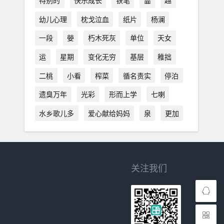
特别的
快乐成长
铁笔
霝
越
幼儿心理
枕戈泣血
纸片
杨澜
一段
嫈
朽木死灰
单位
天女
运
星期
变化无穷
基层
稚拙
二桃
小看
榨菜
循名责实
停泊
遗臭万年
光彩
形而上学
七喇
水乡歌儿多
爱心献给妈妈
泉
更加
关注我们