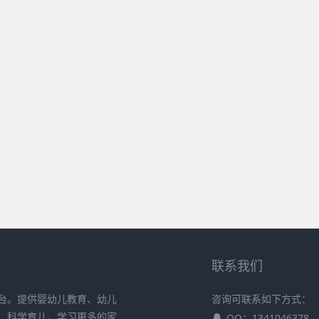
联系我们
台。提供婴幼儿教育、幼儿
咨询可联系如下方式：
、科学育儿，学习更多的家
QQ：1341046378