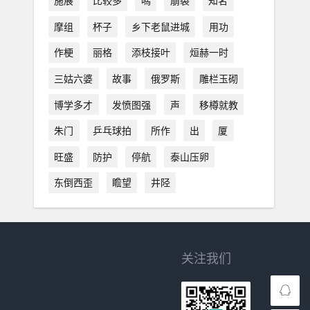
施展
比较多
嗎
崩裂
知名
摩组
杯子
乡下老鼠进城
用功
作梗
丽格
添枝接叶
烜赫一时
三姑六婆
故事
俄罗斯
雕栏玉砌
博学多才
发愤图强
声
移樽就教
朱门
乒乓球拍
所作
出
厦
旺盛
防护
停航
泰山压卵
东倒西歪
瞻望
井陉
关注我们