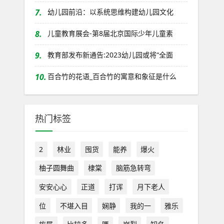
7.
幼儿园前沿：以系统思维构建幼儿园文化
8.
儿童教育展会-第8届北京国际少年儿童素
9.
教育部发布新通告:2023幼儿园或将“全面
10.
百合竹的花语_百合竹的寓意和象征是什么
热门标签
2
林业
囤货
能养
爆火
柚子圆舞曲
棣棠
脑筋急转弯
安安心心
正道
打诨
月下老人
位
不堪入目
娴静
我的一
雅乐