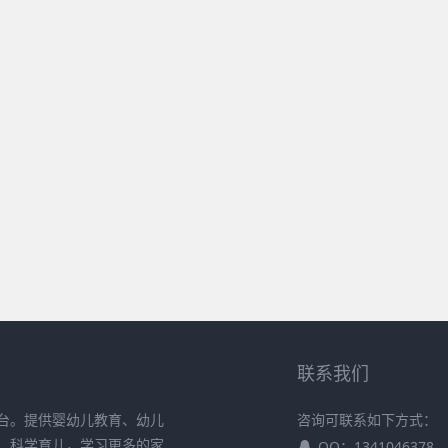
联系我们
台。提供婴幼儿教育、幼儿
咨询可联系如下方式：
、科学育儿，学习更多的家
QQ：1341046378