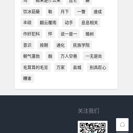
鸟
糙米是什么米
昆仑
鳜
饮冰茹蘖
勒
月下
一瞥
速成
丰硕
翻云覆雨
动手
息息相关
作奸犯科
怦
说一是一
植树
意识
按期
通化
民族学院
朝气蓬勃
融
万人空巷
一无是处
毛茸茸的毛豆
万家
盐城
别具匠心
糟害
关注我们