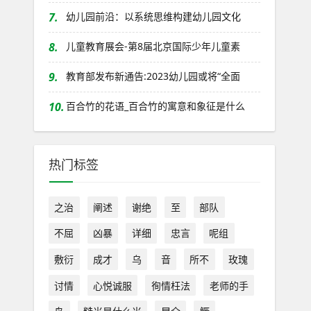
7.
幼儿园前沿：以系统思维构建幼儿园文化
8.
儿童教育展会-第8届北京国际少年儿童素
9.
教育部发布新通告:2023幼儿园或将“全面
10.
百合竹的花语_百合竹的寓意和象征是什么
热门标签
之治
阐述
谢绝
至
部队
不屈
凶暴
详细
忠言
呢组
敷衍
成才
乌
音
所不
玫瑰
讨情
心悦诚服
徇情枉法
老师的手