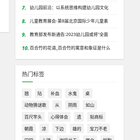
7.
幼儿园前沿：以系统思维构建幼儿园文化
8.
儿童教育展会-第8届北京国际少年儿童素
9.
教育部发布新通告:2023幼儿园或将“全面
10.
百合竹的花语_百合竹的寓意和象征是什么
热门标签
翘
阽
补血
水鬼
桌
动物猜谜歌
从
阴雨
如山
百尺竿头
心得体会
遗
贴商标
朝霞
凉
下边
雄的
宝刀不老