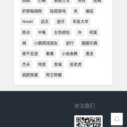
田园
心硬
谢庭兰玉
煞白
挺胸
肝胆每相照
投掷游戏
夹
催促
Novel
武夫
道尽
军医大学
斑点
中看
五色缤纷
许
羟氯
褐
小鹦鹉找朋友
逆行
圈圈乐教
微不足道
着重
小金鱼教
愚忠
杰夫
特意
发端
纸老虎
挑肥拣瘦
称王称霸
关注我们