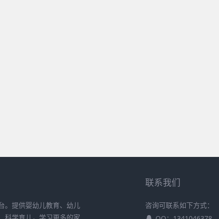
联系我们
台。提供婴幼儿教育、幼儿
咨询可联系如下方式：
、科学育儿，学习更多的家
QQ：1341046378