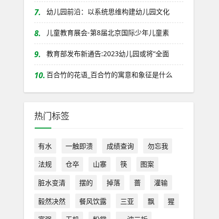
7.
幼儿园前沿：以系统思维构建幼儿园文化
8.
儿童教育展会-第8届北京国际少年儿童素
9.
教育部发布新通告:2023幼儿园或将“全面
10.
百合竹的花语_百合竹的寓意和象征是什么
热门标签
有水
一触即溃
成绩查询
勿忘我
法规
仓卒
山寨
筷
图案
脏水变清
摆的
掉落
蔷
灌输
毅然决然
餐风饮露
三亚
飘
猩