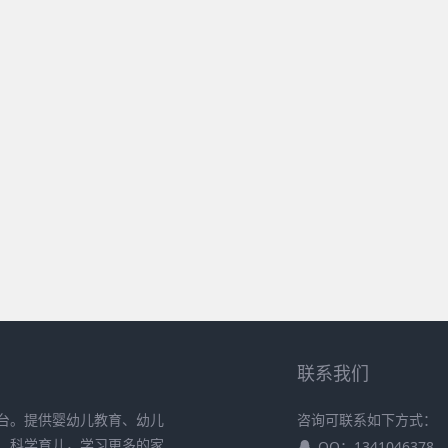
联系我们
台。提供婴幼儿教育、幼儿
咨询可联系如下方式：
、科学育儿，学习更多的家
QQ：1341046378