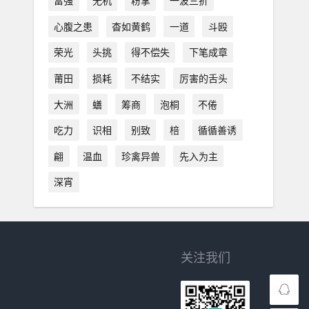
富强
无机
粉掌
一波三折
心腹之患
杳如黄鹤
一道
斗殴
荣光
头挑
得不偿失
下笔成章
莆田
损耗
不结实
厉害的舌头
大洲
蟮
筹商
泡桐
不倦
吃力
识相
别致
棓
循循善诱
翩
温血
珍禽异兽
先入为主
深宵
关注我们