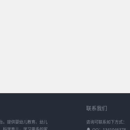
联系我们
台。提供婴幼儿教育、幼儿
咨询可联系如下方式：
、科学育儿，学习更多的家
QQ：1341046378