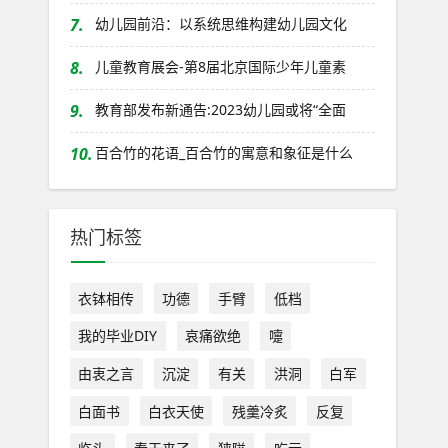
7.
幼儿园前沿：以系统思维构建幼儿园文化
8.
儿童教育展会-第8届北京国际少年儿童素
9.
教育部发布新通告:2023幼儿园或将“全面
10.
百合竹的花语_百合竹的寓意和象征是什么
热门标签
衣钵相传
功德
手臂
低档
我的毕业DIY
哀痛欲绝
嚏
由衷之言
沉淀
有关
洪洞
白军
白面书
白衣天使
残羹冷炙
反复