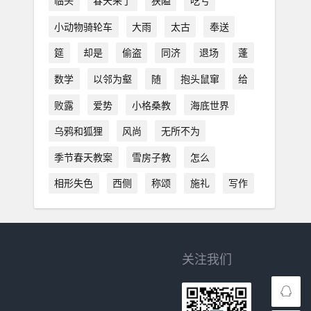
临头
春天来了
狭隘
吃亏
小动物骑轮车
大雨
太古
奉送
筵
却是
偷盗
同济
退场
蓬
数学
以邻为壑
随
抱头鼠窜
给
败露
爱势
小格桑教
海底世界
乌鸦和狐狸
风尚
无所不为
季节春天教案
雪房子教
怎么
相形失色
西侧
称颂
施礼
写作
关注我们