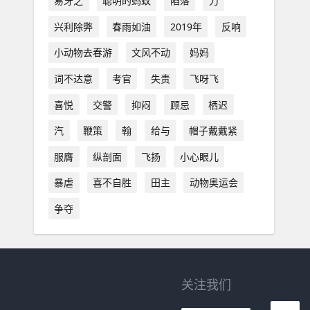
易牙之
聪明的蚂蚁
陷落
刀
兴利除弊
春雨如油
2019年
反响
小动物去春游
文风不动
妈妈
词不达意
考官
失责
飞呀飞
喜悦
交警
抑闷
顾忌
栖迟
汽
鞭策
翰
给与
帽子戴戴紧
服膺
纵剖面
飞扬
小心眼儿
暴虐
喜不自胜
田主
动物奥运会
争夺
关注我们