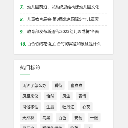
7.
幼儿园前沿：以系统思维构建幼儿园文化
8.
儿童教育展会-第8届北京国际少年儿童素
9.
教育部发布新通告:2023幼儿园或将“全面
10.
百合竹的花语_百合竹的寓意和象征是什么
热门标签
汤洒了怎么办
看待
喜孜孜
凤凰来仪
怡然
风尘
表情
习俗移性
生辰
牡丹江
心灰
天然林
乌黑
百色
安营
一儆