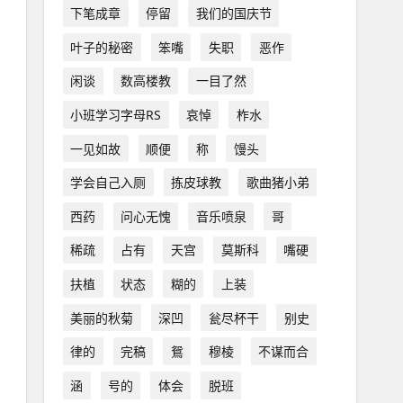
下笔成章
停留
我们的国庆节
叶子的秘密
笨嘴
失职
恶作
闲谈
数高楼教
一目了然
小班学习字母RS
哀悼
柞水
一见如故
顺便
称
馒头
学会自己入厕
拣皮球教
歌曲猪小弟
西药
问心无愧
音乐喷泉
哥
稀疏
占有
天宫
莫斯科
嘴硬
扶植
状态
糊的
上装
美丽的秋菊
深凹
瓮尽杯干
别史
律的
完稿
鴛
穆棱
不谋而合
涵
号的
体会
脱班