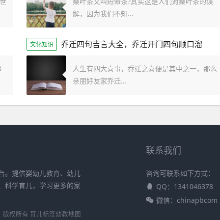
世
桑叶茶又叫短命茶?其实这是人们对桑叶茶的误
解，因为我们不知...
乔迁四句吉言大全，乔迁开门四句顺口溜
文化知识
3
人生有四大喜事，乔迁之喜便是其中之一，那么
亲朋好友家乔迁...
联系我们
台。提供婴幼儿教育、幼儿
咨询可联系如下方式：
、科学育儿，学习更多的家
QQ：1341046378
微信：chinapbcom
习） 版权所有
育儿标签
幼教地图