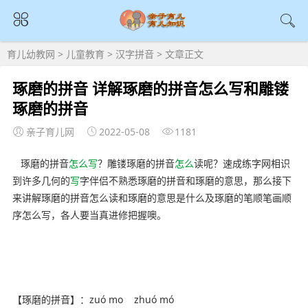
育儿幼教网
>
儿童教育
>
汉字拼音
> 文章正文
琢磨的拼音 详解琢磨的拼音怎么写和雕镂
琢磨的拼音
亲子育儿网
2022-05-08
1181
琢磨的拼音
怎么
写
？雕镂琢磨的拼音
怎么
读呢？速成练字网相识
到许多几何的
写
字伴侣不熟悉琢磨的拼音和琢磨的意思，那么接下
来讲解琢磨的拼音怎么读和琢磨的意思是什么及琢磨的笔顺笔画顺
序怎么写，各人要当真进修把握噢。
【琢磨的拼音】：zuó mo zhuó mó
内容来自ynyoujiao