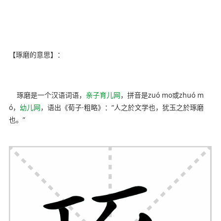
内容来自ynyoujiao
【琢磨的意思】：
copyright ynyoujiao
琢磨是一个汉语词语，
亲子育儿网
，拼音是zuó mo或zhuó m
ó，
幼儿网
，语出《荀子·粗略》：“人之於文学也，犹玉之於琢磨
也。”