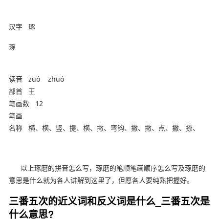
汉字
琢
琢
读音
zuó zhuó
部首
王
笔画数
12
笔画
名称
横、横、竖、提、横、撇、弯钩、撇、撇、点、撇、捺、
幼教网，育儿网
以上琢磨的拼音怎么写，琢磨的笔顺笔画顺序怎么写及琢磨的
意思是什么就为各人讲解到这里了，但愿各人要纯熟把握好。
三番五次的近义词和反义词是什么_三番五次是
什么意思?