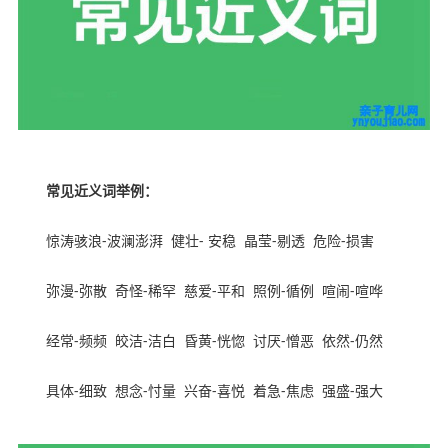
常见近义词举例：
惊涛骇浪
-
波澜澎湃
健壮
-
安稳
晶莹
-
剔透
危险
-
损害
弥漫
-
弥散
奇怪
-
稀罕
慈爱
-
平和
照例
-
循例
喧闹
-
喧哗
经常
-
频频
皎洁
-
洁白
昏黄
-
恍惚
讨厌
-
憎恶
依然
-
仍然
具体
-
细致
想念
-
忖量
兴奋
-
喜悦
着急
-
焦虑
强盛
-
强大