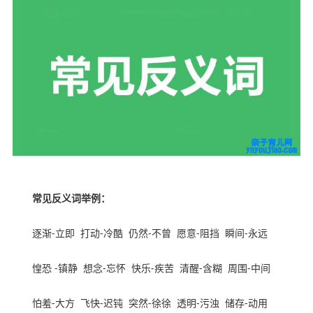
常见反义词举例：
逐渐
-
立即
打动
-
冷酷
仍然
-
不曾
愿意
-
阻挡
瞬间
-
永远
惶恐
-
镇静
想念
-
忘怀
快乐
-
疾苦
清醒
-
含糊
周围
-
中间
怕羞
-
大方
飞快
-
迟钝
突然
-
徐徐
透明
-
污浊
储存
-
动用