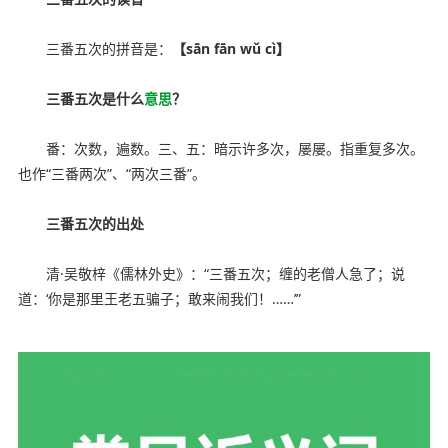
三番五次的拼音是：
【sān fān wǔ cì】
三番五次是什么
意思
？
番：次数，遍数。三、五：暗示许多次，屡屡。指重复多次。
也作“三番两次”、“两次三番”。
三番五次的出处
清·吴敬梓《儒林外史》：“三番五次；缠的老僧人急了；说
道：‘你是那里王老五骗子；敢来闹我们！……’”
亲子育儿学习网