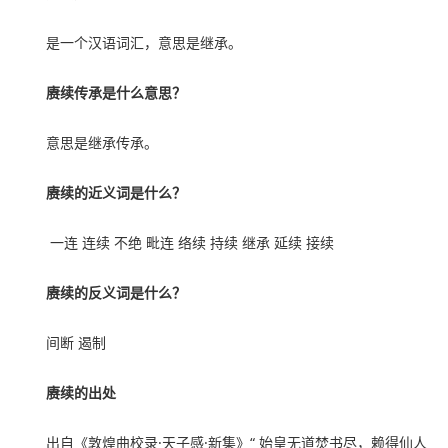
是一个汉语词汇，意思是继承。
赓续传承是什么意思？
意思是继承传承。
赓续的近义词是什么？
一连 连续 不绝 毗连 络续 持续 继承 延续 接续
赓续的反义词是什么？
间断 遏制
赓续的出处
出自《敦煌曲校录·天子感·新集》“ 始皇无道焚书尽，赖得仙人