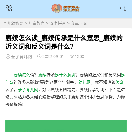
育儿幼教网
>
儿童教育
>
汉字拼音
> 文章正文
赓续怎么读_赓续传承是什么意思_赓续的
近义词和反义词是什么？
亲子育儿网
2022-09-01
1200
赓续
怎么
读？
赓续
传承
是什么
意思
？赓续的近义词和反义词
是
什么
？许多人碰着“赓续”这两个生僻字，
幼儿网
，就不知道该
怎么
读了，
亲子育儿网
，好比赓续五四精力、赓续传承等词？下面是进
修力网站为各人经心编辑整理的关于赓续这个词拼音息争释，为你
答疑解惑！