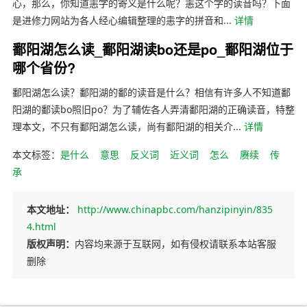
心，那么，你知道恚字的寄义是什么呢？恚这个字的读音吗？下面
是进修力网站为各人经心编辑整理的恚字的拼音和...
详情
鄱阳湖怎么读_鄱阳湖读bo还是po_鄱阳湖位于
哪个省份?
鄱阳湖怎么读？鄱阳湖的鄱的读音是什么？相信有许多人不知道鄱
阳湖的鄱读bo照旧po？为了辅佐各人弄清鄱阳湖的正确读音，特整
理本文，不只有鄱阳湖怎么读，尚有鄱阳湖的相关介...
详情
本文标签：
是什么
意思
反义词
近义词
怎么
赓续
传
承
本文地址：
http://www.chinapbc.com/hanzipinyin/835
4.html
版权声明：
内容均来源于互联网，如有侵权请联系本站客服
删除