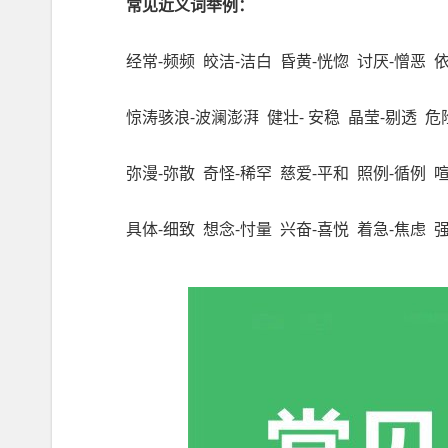
常见近义词举例：
经常
-
频频
皎洁
-
洁白
昏黄
-
恍惚
讨厌
-
憎恶
惊涛骇浪
-
波澜澎湃
健壮
-
安稳
晶莹
-
剔透
危
弥漫
-
弥散
奇怪
-
稀罕
慈爱
-
平和
照例
-
循例
具体
-
细致
想念
-
忖量
兴奋
-
喜悦
着急
-
焦虑