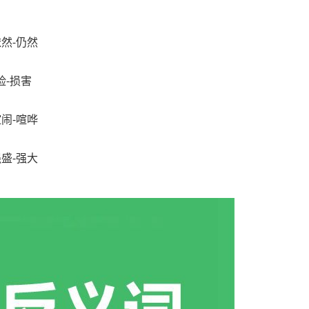
依然
-
仍然
险
-
损害
喧闹
-
喧哗
强盛
-
强大