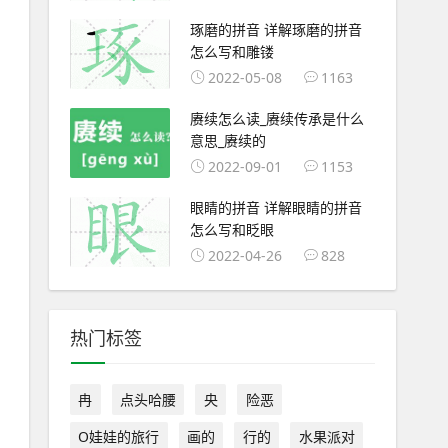
琢磨的拼音 详解琢磨的拼音
怎么写和雕镂
2022-05-08
1163
赓续怎么读_赓续传承是什么
意思_赓续的
2022-09-01
1153
眼睛的拼音 详解眼睛的拼音
怎么写和眨眼
2022-04-26
828
热门标签
冉
点头哈腰
央
险恶
O娃娃的旅行
画的
行的
水果派对