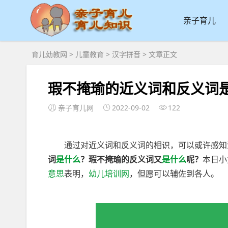
亲子育儿
育儿幼教网
>
儿童教育
>
汉字拼音
> 文章正文
瑕不掩瑜的近义词和反义词是
亲子育儿网
2022-09-02
122
通过对近义词和反义词的相识，可以或许感知汉
词
是什么
？瑕不掩瑜的反义词又
是什么
呢？
本日小
意思
表明，
幼儿培训网
，但愿可以辅佐到各人。