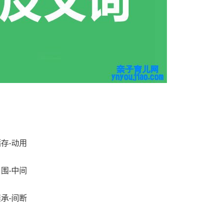
储存
-
动用
周围
-
中间
继承
-
间断