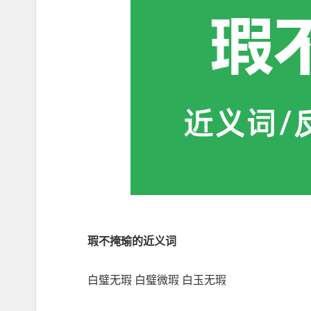
瑕不掩瑜的近义词
白璧无瑕 白璧微瑕 白玉无瑕