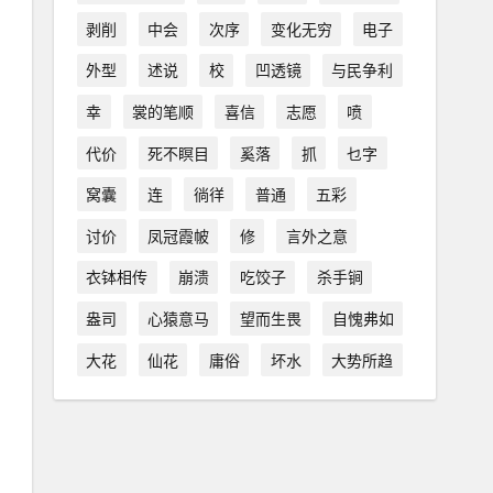
剥削
中会
次序
变化无穷
电子
外型
述说
校
凹透镜
与民争利
幸
裳的笔顺
喜信
志愿
喷
代价
死不瞑目
奚落
抓
乜字
窝囊
连
徜徉
普通
五彩
讨价
凤冠霞帔
修
言外之意
衣钵相传
崩溃
吃饺子
杀手锏
盎司
心猿意马
望而生畏
自愧弗如
大花
仙花
庸俗
坏水
大势所趋