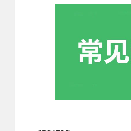
copyright ynyoujiao