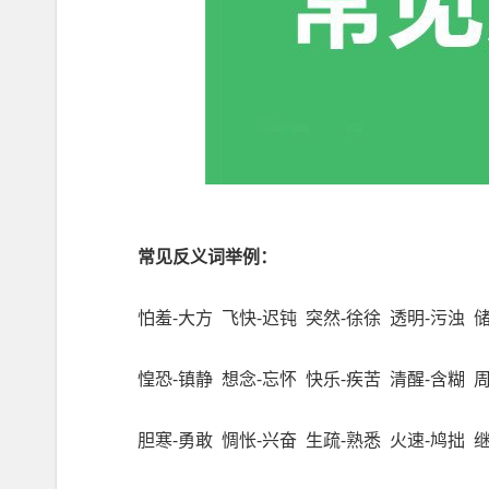
常见反义词举例：
怕羞
-
大方
飞快
-
迟钝
突然
-
徐徐
透明
-
污浊
惶恐
-
镇静
想念
-
忘怀
快乐
-
疾苦
清醒
-
含糊
胆寒
-
勇敢
惆怅
-
兴奋
生疏
-
熟悉
火速
-
鸠拙