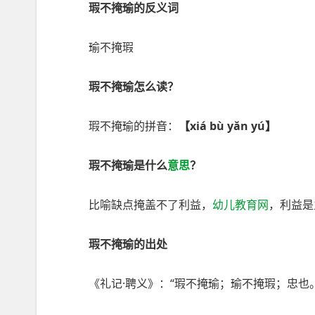
瑕不掩瑜的反义词
瑜不掩瑕
瑕不掩瑜怎么读？
瑕不掩瑜的拼音：
【xiá bù yǎn yú】
瑕不掩瑜是什么
意思
？
比喻缺点掩盖不了利益，
幼儿教育网
，利益是
瑕不掩瑜的出处
《礼记·聘义》：“瑕不掩瑜；瑜不掩瑕；忠也。