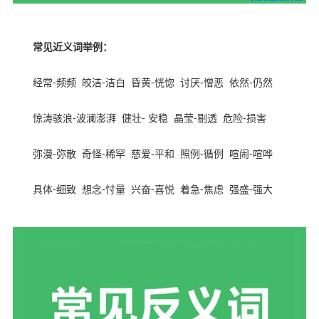
常见近义词举例：
经常
-
频频
皎洁
-
洁白
昏黄
-
恍惚
讨厌
-
憎恶
依然
-
仍然
惊涛骇浪
-
波澜澎湃
健壮
-
安稳
晶莹
-
剔透
危险
-
损害
弥漫
-
弥散
奇怪
-
稀罕
慈爱
-
平和
照例
-
循例
喧闹
-
喧哗
具体
-
细致
想念
-
忖量
兴奋
-
喜悦
着急
-
焦虑
强盛
-
强大