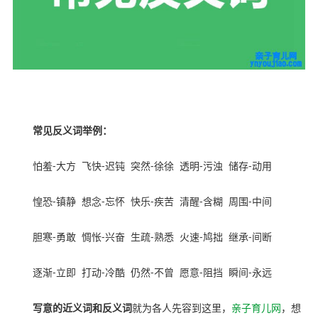
幼教网，育儿网
常见反义词举例：
怕羞
-
大方
飞快
-
迟钝
突然
-
徐徐
透明
-
污浊
储存
-
动用
惶恐
-
镇静
想念
-
忘怀
快乐
-
疾苦
清醒
-
含糊
周围
-
中间
胆寒
-
勇敢
惆怅
-
兴奋
生疏
-
熟悉
火速
-
鸠拙
继承
-
间断
逐渐
-
立即
打动
-
冷酷
仍然
-
不曾
愿意
-
阻挡
瞬间
-
永远
写意的近义词和反义词
就为各人先容到这里，
亲子育儿网
，想