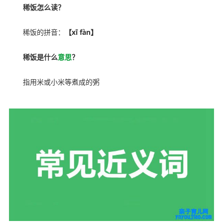
稀饭怎么读？
稀饭的拼音：
【xī fàn】
稀饭是什么
意思
？
指用米或小米等煮成的粥