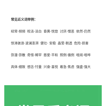
本文来亲子育儿网
常见近义词举例：
经常
-
频频
皎洁
-
洁白
昏黄
-
恍惚
讨厌
-
憎恶
依然
-
仍然
惊涛骇浪
-
波澜澎湃
健壮
-
安稳
晶莹
-
剔透
危险
-
损害
弥漫
-
弥散
奇怪
-
稀罕
慈爱
-
平和
照例
-
循例
喧闹
-
喧哗
具体
-
细致
想念
-
忖量
兴奋
-
喜悦
着急
-
焦虑
强盛
-
强大
内容来
自ynyoujiao