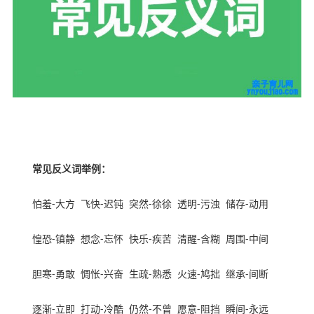
内容来自ynyoujiao
常见反义词举例：
怕羞
-
大方
飞快
-
迟钝
突然
-
徐徐
透明
-
污浊
储存
-
动用
惶恐
-
镇静
想念
-
忘怀
快乐
-
疾苦
清醒
-
含糊
周围
-
中间
胆寒
-
勇敢
惆怅
-
兴奋
生疏
-
熟悉
火速
-
鸠拙
继承
-
间断
逐渐
-
立即
打动
-
冷酷
仍然
-
不曾
愿意
-
阻挡
瞬间
-
永远
亲子育