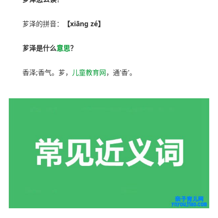
芗泽的拼音：
【xiāng zé】
芗泽是什么
意思
？
香泽;香气。芗，
儿童教育网
，通'香'。