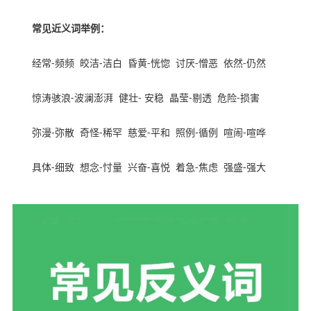
常见近义词举例：
经常
-
频频
皎洁
-
洁白
昏黄
-
恍惚
讨厌
-
憎恶
依然
-
仍然
惊涛骇浪
-
波澜澎湃
健壮
-
安稳
晶莹
-
剔透
危险
-
损害
弥漫
-
弥散
奇怪
-
稀罕
慈爱
-
平和
照例
-
循例
喧闹
-
喧哗
具体
-
细致
想念
-
忖量
兴奋
-
喜悦
着急
-
焦虑
强盛
-
强大