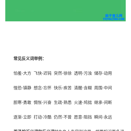
本文来亲子育儿网
ynyoujiao.com
常见反义词举例：
怕羞
-
大方
飞快
-
迟钝
突然
-
徐徐
透明
-
污浊
储存
-
动用
惶恐
-
镇静
想念
-
忘怀
快乐
-
疾苦
清醒
-
含糊
周围
-
中间
胆寒
-
勇敢
惆怅
-
兴奋
生疏
-
熟悉
火速
-
鸠拙
继承
-
间断
逐渐
-
立即
打动
-
冷酷
仍然
-
不曾
愿意
-
阻挡
瞬间
-
永远