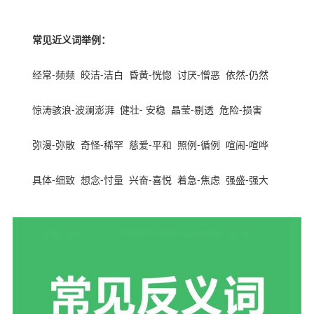
常见近义词举例：
经常
-
频频
皎洁
-
洁白
昏黄
-
恍惚
讨厌
-
憎恶
依然
-
仍然
惊涛骇浪
-
波澜澎湃
健壮
-
安稳
晶莹
-
剔透
危险
-
损害
弥漫
-
弥散
奇怪
-
稀罕
慈爱
-
平和
照例
-
循例
喧闹
-
喧哗
具体
-
细致
想念
-
忖量
兴奋
-
喜悦
着急
-
焦虑
强盛
-
强大