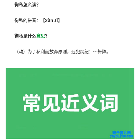
徇私怎么读？
徇私的拼音：
【xùn sī】
徇私是什么
意思
？
（动）为了私利而放弃原则，违犯纲纪：～舞弊。