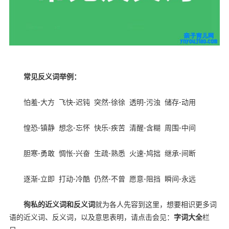
常见反义词举例：
怕羞
-
大方
飞快
-
迟钝
突然
-
徐徐
透明
-
污浊
储存
-
动用
惶恐
-
镇静
想念
-
忘怀
快乐
-
疾苦
清醒
-
含糊
周围
-
中间
胆寒
-
勇敢
惆怅
-
兴奋
生疏
-
熟悉
火速
-
鸠拙
继承
-
间断
逐渐
-
立即
打动
-
冷酷
仍然
-
不曾
愿意
-
阻挡
瞬间
-
永远
徇私的近义词和反义词
就为各人先容到这里，想要相识更多词
语的近义词、反义词，以及意思表明，请点击会见：
字词大全
栏