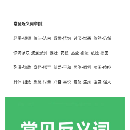
copyright ynyoujiao
常见近义词举例：
经常
-
频频
皎洁
-
洁白
昏黄
-
恍惚
讨厌
-
憎恶
依然
-
仍然
惊涛骇浪
-
波澜澎湃
健壮
-
安稳
晶莹
-
剔透
危险
-
损害
弥漫
-
弥散
奇怪
-
稀罕
慈爱
-
平和
照例
-
循例
喧闹
-
喧哗
具体
-
细致
想念
-
忖量
兴奋
-
喜悦
着急
-
焦虑
强盛
-
强大