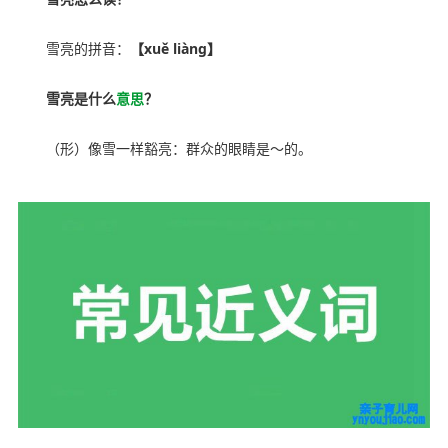
雪亮的拼音：
【xuě liàng】
雪亮是什么
意思
？
（形）像雪一样豁亮：群众的眼睛是～的。