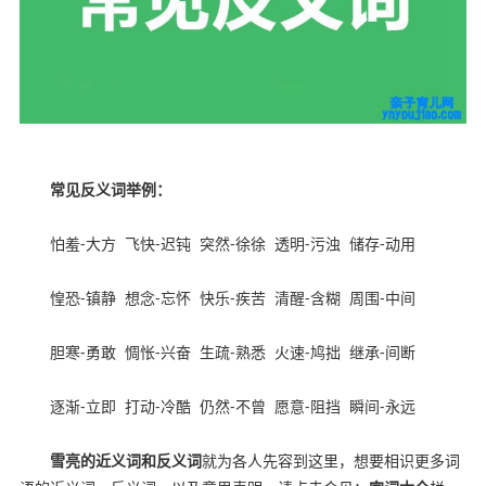
常见反义词举例：
怕羞
-
大方
飞快
-
迟钝
突然
-
徐徐
透明
-
污浊
储存
-
动用
惶恐
-
镇静
想念
-
忘怀
快乐
-
疾苦
清醒
-
含糊
周围
-
中间
胆寒
-
勇敢
惆怅
-
兴奋
生疏
-
熟悉
火速
-
鸠拙
继承
-
间断
逐渐
-
立即
打动
-
冷酷
仍然
-
不曾
愿意
-
阻挡
瞬间
-
永远
雪亮的近义词和反义词
就为各人先容到这里，想要相识更多词