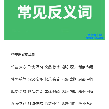
常见反义词举例：
怕羞
-
大方
飞快
-
迟钝
突然
-
徐徐
透明
-
污浊
储存
-
动用
惶恐
-
镇静
想念
-
忘怀
快乐
-
疾苦
清醒
-
含糊
周围
-
中间
胆寒
-
勇敢
惆怅
-
兴奋
生疏
-
熟悉
火速
-
鸠拙
继承
-
间断
逐渐
-
立即
打动
-
冷酷
仍然
-
不曾
愿意
-
阻挡
瞬间
-
永远
本文来