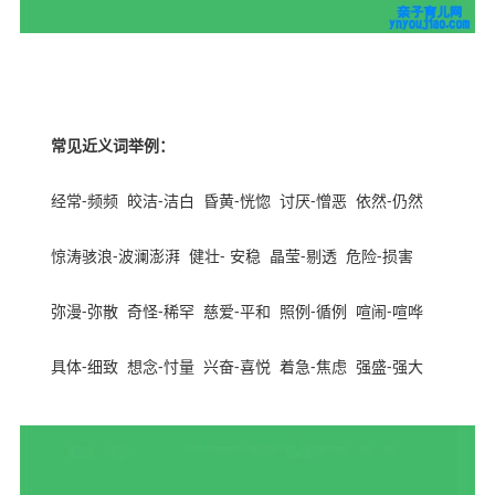
幼教网，育儿网
常见近义词举例：
经常
-
频频
皎洁
-
洁白
昏黄
-
恍惚
讨厌
-
憎恶
依然
-
仍然
惊涛骇浪
-
波澜澎湃
健壮
-
安稳
晶莹
-
剔透
危险
-
损害
弥漫
-
弥散
奇怪
-
稀罕
慈爱
-
平和
照例
-
循例
喧闹
-
喧哗
具体
-
细致
想念
-
忖量
兴奋
-
喜悦
着急
-
焦虑
强盛
-
强大