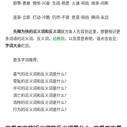
胆寒
-
勇敢
惆怅
-
兴奋
生疏
-
熟悉
火速
-
鸠拙
继承
-
间断
逐渐
-
立即
打动
-
冷酷
仍然
-
不曾
愿意
-
阻挡
瞬间
-
永远
先睹为快的近义词和反义词
就为各人先容到这里，想要相识更
多词语的近义词、反义词，
幼教网
，以及意思表明，请点击会见：
字词大全
栏目。
更多字词推荐：
喜气的近义词和反义词是什么?
雪耻的近义词和反义词是什么?
许可的近义词和反义词是什么?
消亡的近义词和反义词是什么?
消除的近义词和反义词是什么?
行为的近义词和反义词是什么?