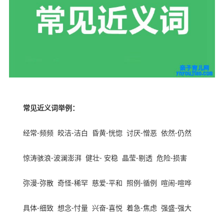
常见近义词举例：
经常
-
频频
皎洁
-
洁白
昏黄
-
恍惚
讨厌
-
憎恶
依然
-
仍然
惊涛骇浪
-
波澜澎湃
健壮
-
安稳
晶莹
-
剔透
危险
-
损害
弥漫
-
弥散
奇怪
-
稀罕
慈爱
-
平和
照例
-
循例
喧闹
-
喧哗
具体
-
细致
想念
-
忖量
兴奋
-
喜悦
着急
-
焦虑
强盛
-
强大