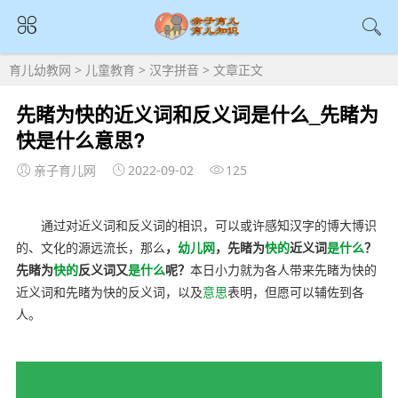
育儿幼教网
>
儿童教育
>
汉字拼音
> 文章正文
先睹为快的近义词和反义词是什么_先睹为
快是什么意思?
亲子育儿网
2022-09-02
125
通过对近义词和反义词的相识，可以或许感知汉字的博大博识
的、文化的源远流长，那么
，
幼儿网
，先睹为
快的
近义词
是什么
？
先睹为
快的
反义词又
是什么
呢？
本日小力就为各人带来先睹为快的
近义词和先睹为快的反义词，以及
意思
表明，但愿可以辅佐到各
人。