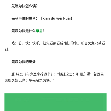
先睹为快怎么读？
先睹为快的拼音：
【xiān dǔ wéi kuài】
先睹为快是什么
意思
？
睹：看。快：快乐。把先看到看成愉快的事。形容火急渴望看
到。
先睹为快的出处
唐·韩愈《与少室李拾遗书》：“朝廷之士；引颈东望；若景星
凤凰之始见也；争先睹之为快。”