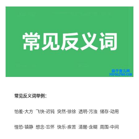
常见反义词举例：
怕羞
-
大方
飞快
-
迟钝
突然
-
徐徐
透明
-
污浊
储存
-
动用
惶恐
-
镇静
想念
-
忘怀
快乐
-
疾苦
清醒
-
含糊
周围
-
中间