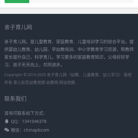
亲子育儿网
亲子育儿网，是儿童教育、家庭教育、儿童培训学习的综合平台。提
供婴幼儿教育、幼儿园、早幼教培训、中小学教育学习资源，帮教师
家长提升自己、科学育儿，学习更多的家庭教育知识，父母好好学
习、孩子天天向上，共同进步。
Copyright © 2013-2025 亲子育儿网（幼教、儿童教育、幼儿学习） 版权
所有
育儿标签
幼教地图
幼教网
网站地图
联系我们
咨询可联系如下方式：
QQ：1341046378
微信：chinapbcom